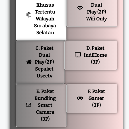
Khusus
Dual
Tertentu
Play (2P)
Wilayah
Wifi Only
Surabaya
Selatan
C. Paket
D. Paket
Dual
IndiHome
Play (2P)
(3P)
Sepaket
Useetv
E. Paket
F. Paket
Bundling
Gamer
Smart
(3P)
Camera
(3P)