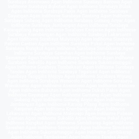
Surabaya Asemrowo Agen Indihome Surabaya Benowo Agen
Indihome Surabaya Bubutan Agen Indihome Surabaya Bulak
Agen Indihome Surabaya Pakis Agen Indihome Surabaya
Gayungan Agen Indihome Surabaya Genteng Agen Indihome
Surabaya Gubeng Agen Indihome Surabaya Gunung Anyar Agen
Indihome Surabaya Jambangan Agen Indihome Surabaya
Karangpilang Agen Indihome Surabaya Kenjeran Agen Indihome
Surabaya Krembangan Agen Indihome Surabaya Lakarsantri
Agen Indihome Surabaya Mulyorejo Agen Indihome Surabaya
Pabean Cantian Agen Indihome Surabaya Pakal Agen Indihome
Surabaya Rungkut Agen Indihome Surabaya Sambikerep Agen
Indihome Surabaya Sawahan Agen Indihome Surabaya
Semampir Agen Indihome Surabaya Simokerto Agen Indihome
Surabaya Sukolilo Agen Indihome Surabaya Sukomanunggal
Agen Indihome Surabaya Tambaksari Agen Indihome Surabaya
Tandes Agen Indihome Surabaya Tegalsari Agen Indihome
Surabaya Tenggilis Mejoyo Agen Indihome Surabaya Wiyung
Agen Indihome Surabaya Wonocolo Agen Indihome Surabaya
Wonokromo Agen Indihome Asemrowo Agen Indihome Benowo
Agen Indihome Bubutan Agen Indihome Dukuh Pakis Agen
Indihome Gayungan Agen Indihome Genteng Agen Indihome
Gubeng Agen Indihome Gunung Anyar Agen Indihome
Jambangan Agen Indihome Karang Pilang Agen Indihome
Kenjeran Agen Indihome Krembangan Agen Indihome
Lakarsantri Agen Indihome Mulyorejo Agen Indihome Pabean
Cantian Agen Indihome Sukolilo Agen Indihome Pakal Agen
Indihome Rungkut Agen Indihome Sambikerep Agen Indihome
Sawahan Agen Indihome Semampir Agen Indihome Simokerto
Agen Indihome Sukomanunggal Agen Indihome Sambikerep
Agen Indihome Tambaksari Agen Indihome Tandes Agen