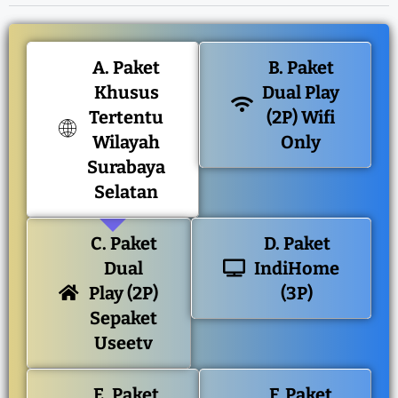
A. Paket
B. Paket
Khusus
Dual Play
Tertentu
(2P) Wifi
Wilayah
Only
Surabaya
Selatan
C. Paket
D. Paket
Dual
IndiHome
Play (2P)
(3P)
Sepaket
Useetv
E. Paket
F. Paket