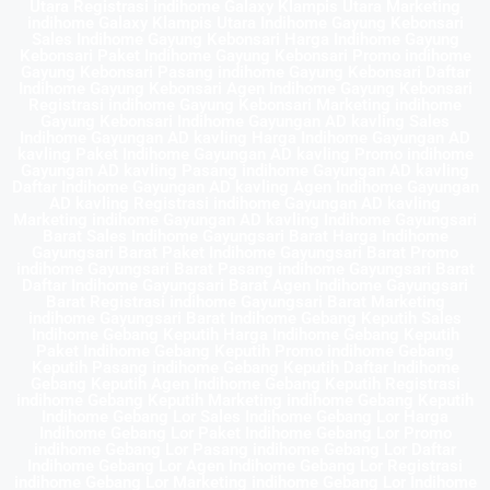
Utara Registrasi indihome Galaxy Klampis Utara Marketing
indihome Galaxy Klampis Utara Indihome Gayung Kebonsari
Sales Indihome Gayung Kebonsari Harga Indihome Gayung
Kebonsari Paket Indihome Gayung Kebonsari Promo indihome
Gayung Kebonsari Pasang indihome Gayung Kebonsari Daftar
Indihome Gayung Kebonsari Agen Indihome Gayung Kebonsari
Registrasi indihome Gayung Kebonsari Marketing indihome
Gayung Kebonsari Indihome Gayungan AD kavling Sales
Indihome Gayungan AD kavling Harga Indihome Gayungan AD
kavling Paket Indihome Gayungan AD kavling Promo indihome
Gayungan AD kavling Pasang indihome Gayungan AD kavling
Daftar Indihome Gayungan AD kavling Agen Indihome Gayungan
AD kavling Registrasi indihome Gayungan AD kavling
Marketing indihome Gayungan AD kavling Indihome Gayungsari
Barat Sales Indihome Gayungsari Barat Harga Indihome
Gayungsari Barat Paket Indihome Gayungsari Barat Promo
indihome Gayungsari Barat Pasang indihome Gayungsari Barat
Daftar Indihome Gayungsari Barat Agen Indihome Gayungsari
Barat Registrasi indihome Gayungsari Barat Marketing
indihome Gayungsari Barat Indihome Gebang Keputih Sales
Indihome Gebang Keputih Harga Indihome Gebang Keputih
Paket Indihome Gebang Keputih Promo indihome Gebang
Keputih Pasang indihome Gebang Keputih Daftar Indihome
Gebang Keputih Agen Indihome Gebang Keputih Registrasi
indihome Gebang Keputih Marketing indihome Gebang Keputih
Indihome Gebang Lor Sales Indihome Gebang Lor Harga
Indihome Gebang Lor Paket Indihome Gebang Lor Promo
indihome Gebang Lor Pasang indihome Gebang Lor Daftar
Indihome Gebang Lor Agen Indihome Gebang Lor Registrasi
indihome Gebang Lor Marketing indihome Gebang Lor Indihome