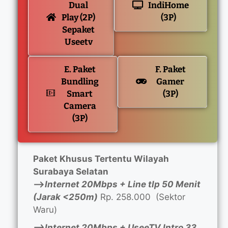
Dual
IndiHome
Play (2P)
(3P)
Sepaket
Useetv
E. Paket
F. Paket
Bundling
Gamer
Smart
(3P)
Camera
(3P)
Paket Khusus Tertentu Wilayah
Surabaya Selatan
—>
Internet 20Mbps + Line tlp 50 Menit
(Jarak <250m)
Rp. 258.000 (Sektor
Waru)
—>Internet 20Mbps + UseeTV Intro 33