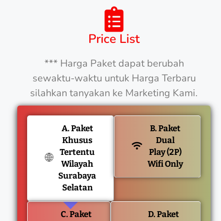
Price List
*** Harga Paket dapat berubah
sewaktu-waktu untuk Harga Terbaru
silahkan tanyakan ke Marketing Kami.
A. Paket
B. Paket
Khusus
Dual
Tertentu
Play (2P)
Wilayah
Wifi Only
Surabaya
Selatan
C. Paket
D. Paket