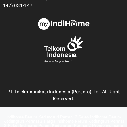
147) 031-147
PT Telekomunikasi Indonesia (Persero) Tbk All Right
Reserved.
Indihome Perum Kedungturi Permai 2 Sales Indihome Perum
Kedungturi Permai 2 Harga Indihome Perum Kedungturi Permai
2 Paket Indihome Perum Kedungturi Permai 2 Promo indihome