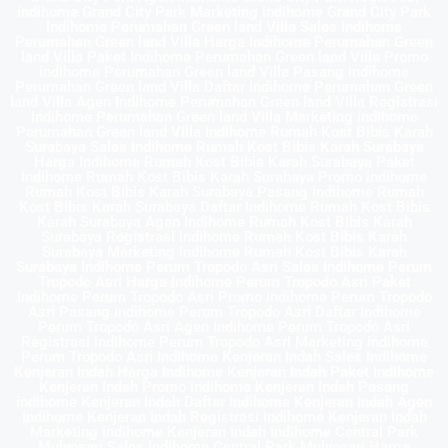
indihome Grand City Park Marketing indihome Grand City Park
Indihome Perumahan Green land Villa Sales Indihome
Perumahan Green land Villa Harga Indihome Perumahan Green
land Villa Paket Indihome Perumahan Green land Villa Promo
indihome Perumahan Green land Villa Pasang indihome
Perumahan Green land Villa Daftar Indihome Perumahan Green
land Villa Agen Indihome Perumahan Green land Villa Registrasi
indihome Perumahan Green land Villa Marketing indihome
Perumahan Green land Villa Indihome Rumah Kost Bibis Karah
Surabaya Sales Indihome Rumah Kost Bibis Karah Surabaya
Harga Indihome Rumah Kost Bibis Karah Surabaya Paket
Indihome Rumah Kost Bibis Karah Surabaya Promo indihome
Rumah Kost Bibis Karah Surabaya Pasang indihome Rumah
Kost Bibis Karah Surabaya Daftar Indihome Rumah Kost Bibis
Karah Surabaya Agen Indihome Rumah Kost Bibis Karah
Surabaya Registrasi indihome Rumah Kost Bibis Karah
Surabaya Marketing indihome Rumah Kost Bibis Karah
Surabaya Indihome Perum Tropodo Asri Sales Indihome Perum
Tropodo Asri Harga Indihome Perum Tropodo Asri Paket
Indihome Perum Tropodo Asri Promo indihome Perum Tropodo
Asri Pasang indihome Perum Tropodo Asri Daftar Indihome
Perum Tropodo Asri Agen Indihome Perum Tropodo Asri
Registrasi indihome Perum Tropodo Asri Marketing indihome
Perum Tropodo Asri Indihome Kenjeran Indah Sales Indihome
Kenjeran Indah Harga Indihome Kenjeran Indah Paket Indihome
Kenjeran Indah Promo indihome Kenjeran Indah Pasang
indihome Kenjeran Indah Daftar Indihome Kenjeran Indah Agen
Indihome Kenjeran Indah Registrasi indihome Kenjeran Indah
Marketing indihome Kenjeran Indah Indihome Central Park
Mulyosari Sales Indihome Central Park Mulyosari Harga