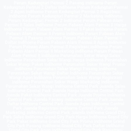
Perum Kedungturi Permai 2 Pasang indihome Perum
Kedungturi Permai 2 Daftar Indihome Perum Kedungturi Permai
2 Agen Indihome Perum Kedungturi Permai 2 Registrasi
indihome Perum Kedungturi Permai 2 Marketing indihome
Perum Kedungturi Permai 2 Indihome Perum Pabean Alam
Permai II Sales Indihome Perum Pabean Alam Permai II Harga
Indihome Perum Pabean Alam Permai II Paket Indihome Perum
Pabean Alam Permai II Promo indihome Perum Pabean Alam
Permai II Pasang indihome Perum Pabean Alam Permai II
Daftar Indihome Perum Pabean Alam Permai II Agen Indihome
Perum Pabean Alam Permai II Registrasi indihome Perum
Pabean Alam Permai II Marketing indihome Perum Pabean
Alam Permai II Indihome Perumahan Sekar Wangi Sales
Indihome Perumahan Sekar Wangi Harga Indihome Perumahan
Sekar Wangi Paket Indihome Perumahan Sekar Wangi Promo
indihome Perumahan Sekar Wangi Pasang indihome
Perumahan Sekar Wangi Daftar Indihome Perumahan Sekar
Wangi Agen Indihome Perumahan Sekar Wangi Registrasi
indihome Perumahan Sekar Wangi Marketing indihome
Perumahan Sekar Wangi Indihome Central Park Juanda Sales
Indihome Central Park Juanda Harga Indihome Central Park
Juanda Paket Indihome Central Park Juanda Promo indihome
Central Park Juanda Pasang indihome Central Park Juanda
Daftar Indihome Central Park Juanda Agen Indihome Central
Park Juanda Registrasi indihome Central Park Juanda
Marketing indihome Central Park Juanda Indihome Grand City
Park Sales Indihome Grand City Park Harga Indihome Grand City
Park Paket Indihome Grand City Park Promo indihome Grand
City Park Pasang indihome Grand City Park Daftar Indihome
Grand City Park Agen Indihome Grand City Park Registrasi