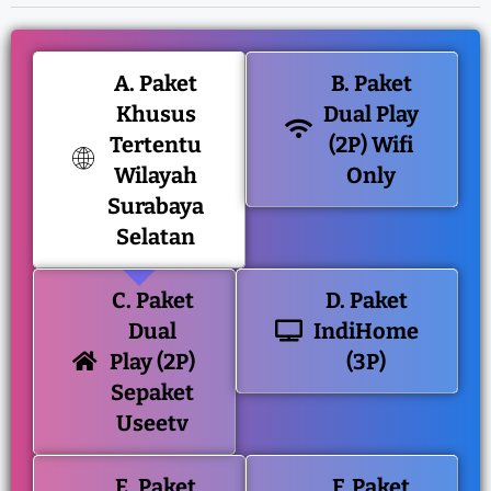
A. Paket
B. Paket
Khusus
Dual Play
Tertentu
(2P) Wifi
Wilayah
Only
Surabaya
Selatan
C. Paket
D. Paket
Dual
IndiHome
Play (2P)
(3P)
Sepaket
Useetv
E. Paket
F. Paket