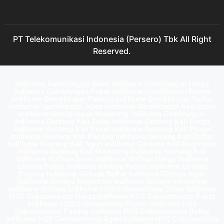
PT Telekomunikasi Indonesia (Persero) Tbk All Right
Reserved.
Indihome Gemblongan Sales Indihome Gemblongan Harga
Indihome Gemblongan Paket Indihome Gemblongan Promo
indihome Gemblongan Pasang indihome Gemblongan Daftar
Indihome Gemblongan Agen Indihome Gemblongan Registrasi
indihome Gemblongan Marketing indihome Gemblongan
Indihome Genteng Kali Sales Indihome Genteng Kali Harga
Indihome Genteng Kali Paket Indihome Genteng Kali Promo
indihome Genteng Kali Pasang indihome Genteng Kali Daftar
Indihome Genteng Kali Agen Indihome Genteng Kali Registrasi
indihome Genteng Kali Marketing indihome Genteng Kali
Indihome Girilaya Sales Indihome Girilaya Harga Indihome
Girilaya Paket Indihome Girilaya Promo indihome Girilaya
Pasang indihome Girilaya Daftar Indihome Girilaya Agen
Indihome Girilaya Registrasi indihome Girilaya Marketing
indihome Girilaya Indihome HOS Cokroaminoto Sales Indihome
HOS Cokroaminoto Harga Indihome HOS Cokroaminoto Paket
Indihome HOS Cokroaminoto Promo indihome HOS
Cokroaminoto Pasang indihome HOS Cokroaminoto Daftar
Indihome HOS Cokroaminoto Agen Indihome HOS Cokroaminoto