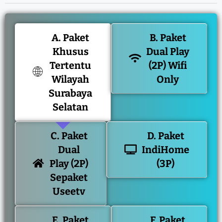
A. Paket
B. Paket
Khusus
Dual Play
Tertentu
(2P) Wifi
Wilayah
Only
Surabaya
Selatan
C. Paket
D. Paket
Dual
IndiHome
Play (2P)
(3P)
Sepaket
Useetv
E. Paket
F. Paket