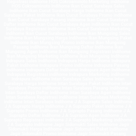
Registrasi indihome HOS Cokroaminoto Marketing indihome
HOS Cokroaminoto Indihome Ikan Cucut Surabaya Sales
Indihome Ikan Cucut Surabaya Harga Indihome Ikan Cucut
Surabaya Paket Indihome Ikan Cucut Surabaya Promo indihome
Ikan Cucut Surabaya Pasang indihome Ikan Cucut Surabaya
Daftar Indihome Ikan Cucut Surabaya Agen Indihome Ikan Cucut
Surabaya Registrasi indihome Ikan Cucut Surabaya Marketing
indihome Ikan Cucut Surabaya Indihome Ikan Mungsing Sales
Indihome Ikan Mungsing Harga Indihome Ikan Mungsing Paket
Indihome Ikan Mungsing Promo indihome Ikan Mungsing
Pasang indihome Ikan Mungsing Daftar Indihome Ikan
Mungsing Agen Indihome Ikan Mungsing Registrasi indihome
Ikan Mungsing Marketing indihome Ikan Mungsing Indihome
Indrapura Sales Indihome Indrapura Harga Indihome Indrapura
Paket Indihome Indrapura Promo indihome Indrapura Pasang
indihome Indrapura Daftar Indihome Indrapura Agen Indihome
Indrapura Registrasi indihome Indrapura Marketing indihome
Indrapura Indihome Intan Surabaya Sales Indihome Intan
Surabaya Harga Indihome Intan Surabaya Paket Indihome Intan
Surabaya Promo indihome Intan Surabaya Pasang indihome
Intan Surabaya Daftar Indihome Intan Surabaya Agen Indihome
Intan Surabaya Registrasi indihome Intan Surabaya Marketing
indihome Intan Surabaya Indihome J A Suprapto Sales Indihome
J A Suprapto Harga Indihome J A Suprapto Paket Indihome J A
Suprapto Promo indihome J A Suprapto Pasang indihome J A
Suprapto Daftar Indihome J A Suprapto Agen Indihome J A
Suprapto Registrasi indihome J A Suprapto Marketing indihome
J A Suprapto Indihome Jagir Sidomukti Sales Indihome Jagir
Sidomukti Harga Indihome Jagir Sidomukti Paket Indihome
Jagir Sidomukti Promo indihome Jagir Sidomukti Pasang