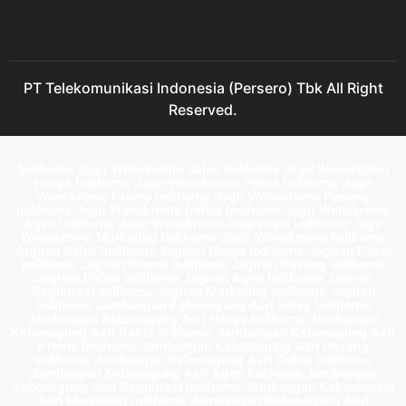
PT Telekomunikasi Indonesia (Persero) Tbk All Right
Reserved.
Indihome Jagir Wonokromo Sales Indihome Jagir Wonokromo
Harga Indihome Jagir Wonokromo Paket Indihome Jagir
Wonokromo Promo indihome Jagir Wonokromo Pasang
indihome Jagir Wonokromo Daftar Indihome Jagir Wonokromo
Agen Indihome Jagir Wonokromo Registrasi indihome Jagir
Wonokromo Marketing indihome Jagir Wonokromo Indihome
Jagiran Sales Indihome Jagiran Harga Indihome Jagiran Paket
Indihome Jagiran Promo indihome Jagiran Pasang indihome
Jagiran Daftar Indihome Jagiran Agen Indihome Jagiran
Registrasi indihome Jagiran Marketing indihome Jagiran
Indihome Jambangan Kebonagung Asri Sales Indihome
Jambangan Kebonagung Asri Harga Indihome Jambangan
Kebonagung Asri Paket Indihome Jambangan Kebonagung Asri
Promo indihome Jambangan Kebonagung Asri Pasang
indihome Jambangan Kebonagung Asri Daftar Indihome
Jambangan Kebonagung Asri Agen Indihome Jambangan
Kebonagung Asri Registrasi indihome Jambangan Kebonagung
Asri Marketing indihome Jambangan Kebonagung Asri