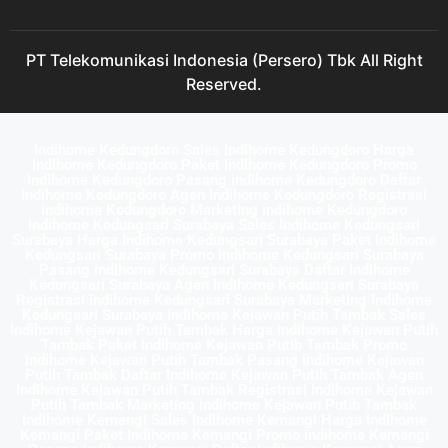
PT Telekomunikasi Indonesia (Persero) Tbk All Right
Reserved.
Indihome Kedungdoro Sales Indihome Kedungdoro Harga
Indihome Kedungdoro Paket Indihome Kedungdoro Promo
indihome Kedungdoro Pasang indihome Kedungdoro Daftar
Indihome Kedungdoro Agen Indihome Kedungdoro Registrasi
indihome Kedungdoro Marketing indihome Kedungdoro
Indihome Kedungsari Surabaya Sales Indihome Kedungsari
Surabaya Harga Indihome Kedungsari Surabaya Paket Indihome
Kedungsari Surabaya Promo indihome Kedungsari Surabaya
Pasang indihome Kedungsari Surabaya Daftar Indihome
Kedungsari Surabaya Agen Indihome Kedungsari Surabaya
Registrasi indihome Kedungsari Surabaya Marketing indihome
Kedungsari Surabaya Indihome Kejawan Putih Tambak Sales
Indihome Kejawan Putih Tambak Harga Indihome Kejawan Putih
Tambak Paket Indihome Kejawan Putih Tambak Promo
indihome Kejawan Putih Tambak Pasang indihome Kejawan
Putih Tambak Daftar Indihome Kejawan Putih Tambak Agen
Indihome Kejawan Putih Tambak Registrasi indihome Kejawan
Putih Tambak Marketing indihome Kejawan Putih Tambak
Indihome Kemangi Sales Indihome Kemangi Harga Indihome
Kemangi Paket Indihome Kemangi Promo indihome Kemangi