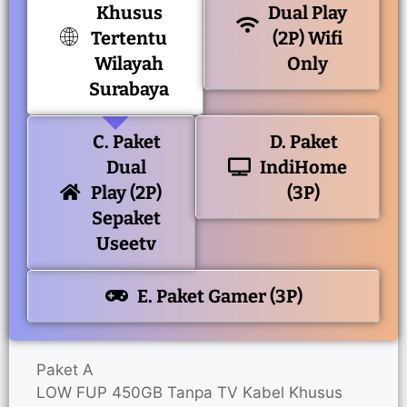
Khusus
Dual Play
Tertentu
(2P) Wifi
Wilayah
Only
Surabaya
C. Paket
D. Paket
Dual
IndiHome
Play (2P)
(3P)
Sepaket
Useetv
E. Paket Gamer (3P)
Paket A
LOW FUP 450GB Tanpa TV Kabel Khusus