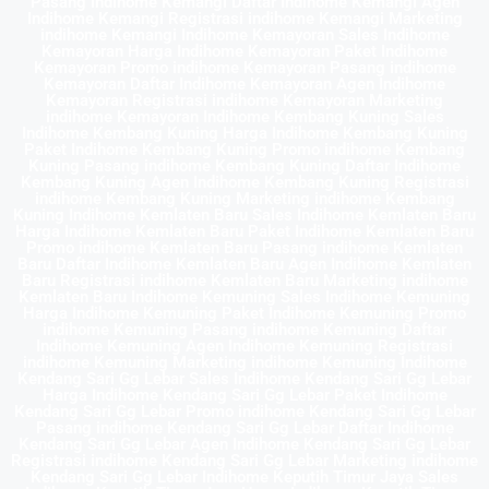
Pasang indihome Kemangi Daftar Indihome Kemangi Agen
Indihome Kemangi Registrasi indihome Kemangi Marketing
indihome Kemangi Indihome Kemayoran Sales Indihome
Kemayoran Harga Indihome Kemayoran Paket Indihome
Kemayoran Promo indihome Kemayoran Pasang indihome
Kemayoran Daftar Indihome Kemayoran Agen Indihome
Kemayoran Registrasi indihome Kemayoran Marketing
indihome Kemayoran Indihome Kembang Kuning Sales
Indihome Kembang Kuning Harga Indihome Kembang Kuning
Paket Indihome Kembang Kuning Promo indihome Kembang
Kuning Pasang indihome Kembang Kuning Daftar Indihome
Kembang Kuning Agen Indihome Kembang Kuning Registrasi
indihome Kembang Kuning Marketing indihome Kembang
Kuning Indihome Kemlaten Baru Sales Indihome Kemlaten Baru
Harga Indihome Kemlaten Baru Paket Indihome Kemlaten Baru
Promo indihome Kemlaten Baru Pasang indihome Kemlaten
Baru Daftar Indihome Kemlaten Baru Agen Indihome Kemlaten
Baru Registrasi indihome Kemlaten Baru Marketing indihome
Kemlaten Baru Indihome Kemuning Sales Indihome Kemuning
Harga Indihome Kemuning Paket Indihome Kemuning Promo
indihome Kemuning Pasang indihome Kemuning Daftar
Indihome Kemuning Agen Indihome Kemuning Registrasi
indihome Kemuning Marketing indihome Kemuning Indihome
Kendang Sari Gg Lebar Sales Indihome Kendang Sari Gg Lebar
Harga Indihome Kendang Sari Gg Lebar Paket Indihome
Kendang Sari Gg Lebar Promo indihome Kendang Sari Gg Lebar
Pasang indihome Kendang Sari Gg Lebar Daftar Indihome
Kendang Sari Gg Lebar Agen Indihome Kendang Sari Gg Lebar
Registrasi indihome Kendang Sari Gg Lebar Marketing indihome
Kendang Sari Gg Lebar Indihome Keputih Timur Jaya Sales