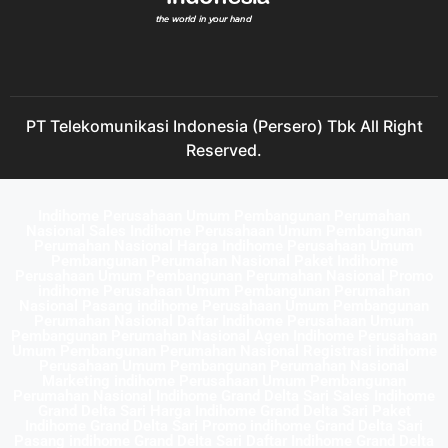
PT Telekomunikasi Indonesia (Persero) Tbk All Right
Reserved.
Indihome Perusahaan Umum Pembangunan Perumahan
Nasional Sales Indihome Perusahaan Umum Pembangunan
Perumahan Nasional Harga Indihome Perusahaan Umum
Pembangunan Perumahan Nasional Paket Indihome
Perusahaan Umum Pembangunan Perumahan Nasional Promo
indihome Perusahaan Umum Pembangunan Perumahan
Nasional Pasang indihome Perusahaan Umum Pembangunan
Perumahan Nasional Daftar Indihome Perusahaan Umum
Pembangunan Perumahan Nasional Agen Indihome Perusahaan
Umum Pembangunan Perumahan Nasional Registrasi indihome
Perusahaan Umum Pembangunan Perumahan Nasional
Marketing indihome Perusahaan Umum Pembangunan
Perumahan Nasional Indihome Grand Delta Sari Sales Indihome
Grand Delta Sari Harga Indihome Grand Delta Sari Paket
Indihome Grand Delta Sari Promo indihome Grand Delta Sari
Pasang indihome Grand Delta Sari Daftar Indihome Grand Delta