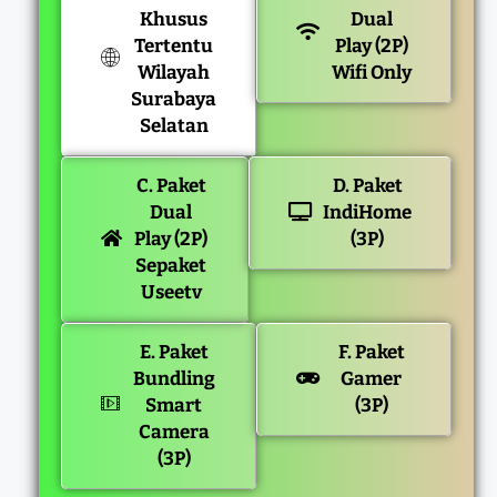
Khusus
Dual
Tertentu
Play (2P)
Wilayah
Wifi Only
Surabaya
Selatan
C. Paket
D. Paket
Dual
IndiHome
Play (2P)
(3P)
Sepaket
Useetv
E. Paket
F. Paket
Bundling
Gamer
Smart
(3P)
Camera
(3P)