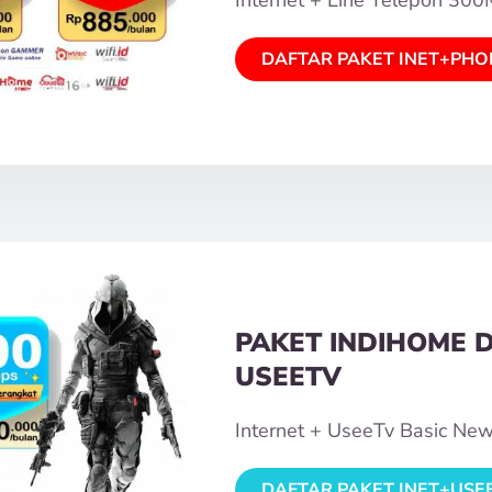
DAFTAR PAKET INET+PHO
PAKET INDIHOME 
USEETV
Internet + UseeTv Basic Ne
DAFTAR PAKET INET+USE