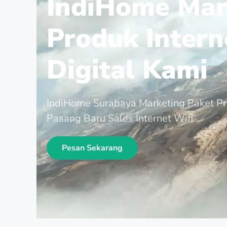
IndiHome Mar
Produk Intern
Digital Kami
IndiHome Surabaya Marketing Paket P
Pasang Baru Sales Internet Wifi
Pesan Sekarang