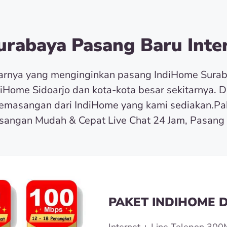
rabaya Pasang Baru Inter
tarnya yang menginginkan pasang IndiHome Sura
diHome Sidoarjo dan kota-kota besar sekitarnya. 
masangan dari IndiHome yang kami sediakan.Pa
angan Mudah & Cepat Live Chat 24 Jam, Pasang 
PAKET INDIHOME D
Internet + Line Telepon 300