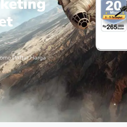
keting
et
romo Daftar Harga