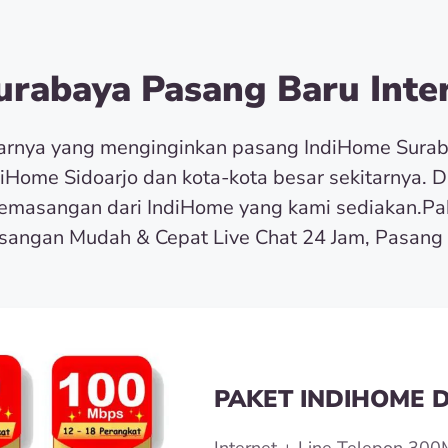
rabaya Pasang Baru Inter
tarnya yang menginginkan pasang IndiHome Sura
diHome Sidoarjo dan kota-kota besar sekitarnya. 
masangan dari IndiHome yang kami sediakan.Pa
angan Mudah & Cepat Live Chat 24 Jam, Pasang 
PAKET INDIHOME D
Internet + Line Telepon 300