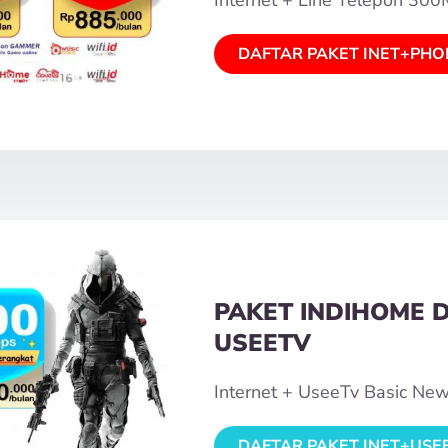
DAFTAR PAKET INET+PHO
PAKET INDIHOME 
USEETV
Internet + UseeTv Basic Ne
DAFTAR PAKET INET+USE