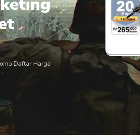
keting
et
romo Daftar Harga