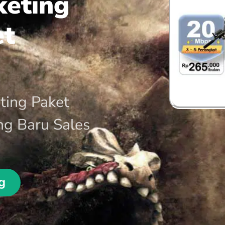
keting
et
ting Paket
ng Baru Sales
g