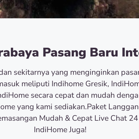
abaya Pasang Baru Int
dan sekitarnya yang menginginkan pas
asuk meliputi Indihome Gresik, IndiHom
r IndiHome secara cepat dan mudah deng
Home yang kami sediakan.Paket Langgan
emasangan Mudah & Cepat Live Chat 24
IndiHome Juga!