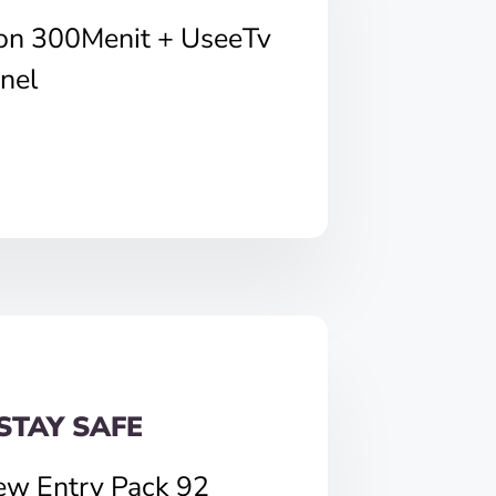
pon 300Menit + UseeTv
nel
STAY SAFE
ew Entry Pack 92