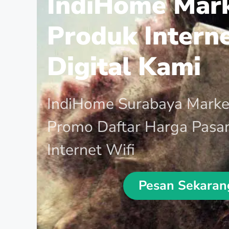
IndiHome Mar
Produk Intern
Digital Kami
IndiHome Surabaya Marke
Promo Daftar Harga Pasa
Internet Wifi
Pesan Sekaran