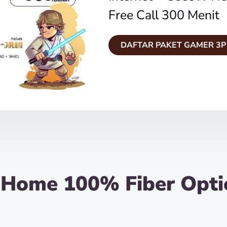
Free Call 300 Menit
DAFTAR PAKET GAMER 3P
iHome 100% Fiber Opti