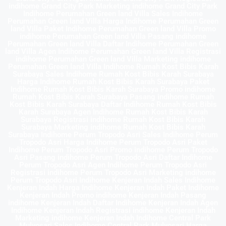
indihome Grand City Park Marketing indihome Grand City Park
Indihome Perumahan Green land Villa Sales Indihome
Perumahan Green land Villa Harga Indihome Perumahan Green
land Villa Paket Indihome Perumahan Green land Villa Promo
indihome Perumahan Green land Villa Pasang indihome
Perumahan Green land Villa Daftar Indihome Perumahan Green
land Villa Agen Indihome Perumahan Green land Villa Registrasi
indihome Perumahan Green land Villa Marketing indihome
Perumahan Green land Villa Indihome Rumah Kost Bibis Karah
Surabaya Sales Indihome Rumah Kost Bibis Karah Surabaya
Harga Indihome Rumah Kost Bibis Karah Surabaya Paket
Indihome Rumah Kost Bibis Karah Surabaya Promo indihome
Rumah Kost Bibis Karah Surabaya Pasang indihome Rumah
Kost Bibis Karah Surabaya Daftar Indihome Rumah Kost Bibis
Karah Surabaya Agen Indihome Rumah Kost Bibis Karah
Surabaya Registrasi indihome Rumah Kost Bibis Karah
Surabaya Marketing indihome Rumah Kost Bibis Karah
Surabaya Indihome Perum Tropodo Asri Sales Indihome Perum
Tropodo Asri Harga Indihome Perum Tropodo Asri Paket
Indihome Perum Tropodo Asri Promo indihome Perum Tropodo
Asri Pasang indihome Perum Tropodo Asri Daftar Indihome
Perum Tropodo Asri Agen Indihome Perum Tropodo Asri
Registrasi indihome Perum Tropodo Asri Marketing indihome
Perum Tropodo Asri Indihome Kenjeran Indah Sales Indihome
Kenjeran Indah Harga Indihome Kenjeran Indah Paket Indihome
Kenjeran Indah Promo indihome Kenjeran Indah Pasang
indihome Kenjeran Indah Daftar Indihome Kenjeran Indah Agen
Indihome Kenjeran Indah Registrasi indihome Kenjeran Indah
Marketing indihome Kenjeran Indah Indihome Central Park
Mulyosari Sales Indihome Central Park Mulyosari Harga