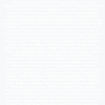
Perum Kedungturi Permai 2 Pasang indihome Perum
Kedungturi Permai 2 Daftar Indihome Perum Kedungturi Permai
2 Agen Indihome Perum Kedungturi Permai 2 Registrasi
indihome Perum Kedungturi Permai 2 Marketing indihome
Perum Kedungturi Permai 2 Indihome Perum Pabean Alam
Permai II Sales Indihome Perum Pabean Alam Permai II Harga
Indihome Perum Pabean Alam Permai II Paket Indihome Perum
Pabean Alam Permai II Promo indihome Perum Pabean Alam
Permai II Pasang indihome Perum Pabean Alam Permai II
Daftar Indihome Perum Pabean Alam Permai II Agen Indihome
Perum Pabean Alam Permai II Registrasi indihome Perum
Pabean Alam Permai II Marketing indihome Perum Pabean
Alam Permai II Indihome Perumahan Sekar Wangi Sales
Indihome Perumahan Sekar Wangi Harga Indihome Perumahan
Sekar Wangi Paket Indihome Perumahan Sekar Wangi Promo
indihome Perumahan Sekar Wangi Pasang indihome
Perumahan Sekar Wangi Daftar Indihome Perumahan Sekar
Wangi Agen Indihome Perumahan Sekar Wangi Registrasi
indihome Perumahan Sekar Wangi Marketing indihome
Perumahan Sekar Wangi Indihome Central Park Juanda Sales
Indihome Central Park Juanda Harga Indihome Central Park
Juanda Paket Indihome Central Park Juanda Promo indihome
Central Park Juanda Pasang indihome Central Park Juanda
Daftar Indihome Central Park Juanda Agen Indihome Central
Park Juanda Registrasi indihome Central Park Juanda
Marketing indihome Central Park Juanda Indihome Grand City
Park Sales Indihome Grand City Park Harga Indihome Grand City
Park Paket Indihome Grand City Park Promo indihome Grand
City Park Pasang indihome Grand City Park Daftar Indihome
Grand City Park Agen Indihome Grand City Park Registrasi