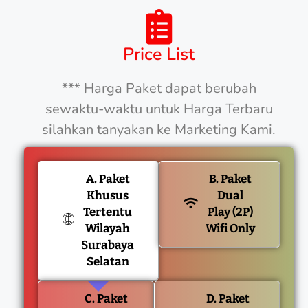
Price List
*** Harga Paket dapat berubah
sewaktu-waktu untuk Harga Terbaru
silahkan tanyakan ke Marketing Kami.
A. Paket
B. Paket
Khusus
Dual
Tertentu
Play (2P)
Wilayah
Wifi Only
Surabaya
Selatan
C. Paket
D. Paket