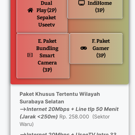
Dual
IndiHome
Play (2P)
(3P)
Sepaket
Useetv
E. Paket
F. Paket
Bundling
Gamer
Smart
(3P)
Camera
(3P)
Paket Khusus Tertentu Wilayah
Surabaya Selatan
—>
Internet 20Mbps + Line tlp 50 Menit
(Jarak <250m)
Rp. 258.000 (Sektor
Waru)
—>Internet 20Mbps + UseeTV Intro 33