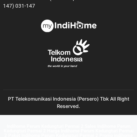
147) 031-147
PT Telekomunikasi Indonesia (Persero) Tbk All Right
Reserved.
Indihome Perum Kedungturi Permai 2 Sales Indihome Perum
Kedungturi Permai 2 Harga Indihome Perum Kedungturi Permai
2 Paket Indihome Perum Kedungturi Permai 2 Promo indihome