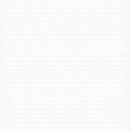
indihome Tengger Indihome Jugrug Rejosari Sales Indihome
Jugrug Rejosari Harga Indihome Jugrug Rejosari Paket
Indihome Jugrug Rejosari Promo indihome Jugrug Rejosari
Pasang indihome Jugrug Rejosari Daftar Indihome Jugrug
Rejosari Agen Indihome Jugrug Rejosari Registrasi indihome
Jugrug Rejosari Marketing indihome Jugrug Rejosari Indihome
Kyai Amir Sales Indihome Kyai Amir Harga Indihome Kyai Amir
Paket Indihome Kyai Amir Promo indihome Kyai Amir Pasang
indihome Kyai Amir Daftar Indihome Kyai Amir Agen Indihome
Kyai Amir Registrasi indihome Kyai Amir Marketing indihome
Kyai Amir Indihome Manukan Tama Sales Indihome Manukan
Tama Harga Indihome Manukan Tama Paket Indihome Manukan
Tama Promo indihome Manukan Tama Pasang indihome
Manukan Tama Daftar Indihome Manukan Tama Agen Indihome
Manukan Tama Registrasi indihome Manukan Tama Marketing
indihome Manukan Tama Indihome Wonorejo Sales Indihome
Wonorejo Harga Indihome Wonorejo Paket Indihome Wonorejo
Promo indihome Wonorejo Pasang indihome Wonorejo Daftar
Indihome Wonorejo Agen Indihome Wonorejo Registrasi
indihome Wonorejo Marketing indihome Wonorejo Indihome
Jelidro Sales Indihome Jelidro Harga Indihome Jelidro Paket
Indihome Jelidro Promo indihome Jelidro Pasang indihome
Jelidro Daftar Indihome Jelidro Agen Indihome Jelidro
Registrasi indihome Jelidro Marketing indihome Jelidro
Indihome Kandangan Sales Indihome Kandangan Harga
Indihome Kandangan Paket Indihome Kandangan Promo
indihome Kandangan Pasang indihome Kandangan Daftar
Indihome Kandangan Agen Indihome Kandangan Registrasi
indihome Kandangan Marketing indihome Kandangan