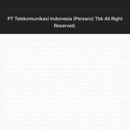
PT Telekomunikasi Indonesia (Persero) Tbk All Right
Reserved.
Indihome Manukan Wetan Sales Indihome Manukan Wetan
Harga Indihome Manukan Wetan Paket Indihome Manukan
Wetan Promo indihome Manukan Wetan Pasang indihome
Manukan Wetan Daftar Indihome Manukan Wetan Agen
Indihome Manukan Wetan Registrasi indihome Manukan Wetan
Marketing indihome Manukan Wetan Indihome Manukan Kulon
Sales Indihome Manukan Kulon Harga Indihome Manukan Kulon
Paket Indihome Manukan Kulon Promo indihome Manukan
Kulon Pasang indihome Manukan Kulon Daftar Indihome
Manukan Kulon Agen Indihome Manukan Kulon Registrasi
indihome Manukan Kulon Marketing indihome Manukan Kulon
Indihome Banjar Sugihan Sales Indihome Banjar Sugihan Harga
Indihome Banjar Sugihan Paket Indihome Banjar Sugihan Promo
indihome Banjar Sugihan Pasang indihome Banjar Sugihan
Daftar Indihome Banjar Sugihan Agen Indihome Banjar Sugihan
Registrasi indihome Banjar Sugihan Marketing indihome Banjar
Sugihan Indihome Tengger Sales Indihome Tengger Harga
Indihome Tengger Paket Indihome Tengger Promo indihome
Tengger Pasang indihome Tengger Daftar Indihome Tengger
Agen Indihome Tengger Registrasi indihome Tengger Marketing