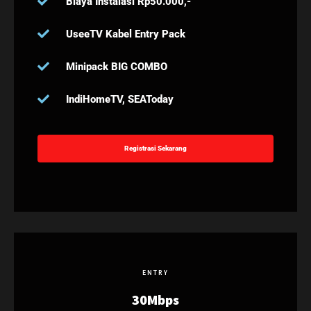
Biaya Instalasi Rp50.000,-
UseeTV Kabel Entry Pack
Minipack BIG COMBO
IndiHomeTV, SEAToday
Registrasi Sekarang
ENTRY
30Mbps