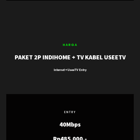
HARGA
PAKET 2P INDIHOME + TV KABEL USEETV
Internet + UseeTV Entry
ENTRY
40Mbps
Rp485.000,-