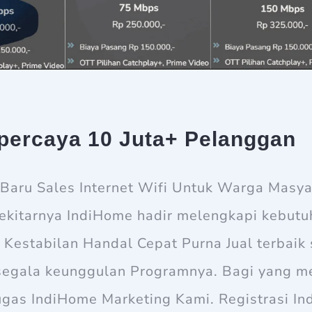
percaya 10 Juta+ Pelanggan
aru Sales Internet Wifi Untuk Warga Masyar
ekitarnya IndiHome hadir melengkapi kebutu
 Kestabilan Handal Cepat Purna Jual terbaik
segala keunggulan Programnya. Bagi yang m
tugas IndiHome Marketing Kami. Registrasi I