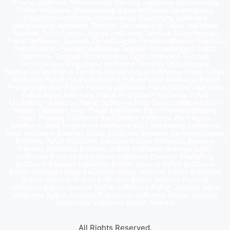
Promo indihome Moroseneng Pasang indihome Moroseneng
Daftar Indihome Moroseneng Agen Indihome Moroseneng
Registrasi indihome Moroseneng Marketing indihome
Moroseneng Indihome Tambak Osowilangun Sales Indihome
Tambak Osowilangun Harga Indihome Tambak Osowilangun
Paket Indihome Tambak Osowilangun Promo indihome Tambak
Osowilangun Pasang indihome Tambak Osowilangun Daftar
Indihome Tambak Osowilangun Agen Indihome Tambak
Osowilangun Registrasi indihome Tambak Osowilangun
Marketing indihome Tambak Osowilangun Indihome Pakal Sales
Indihome Pakal Harga Indihome Pakal Paket Indihome Pakal
Promo indihome Pakal Pasang indihome Pakal Daftar Indihome
Pakal Agen Indihome Pakal Registrasi indihome Pakal
Marketing indihome Pakal Indihome Raci Sales Indihome Raci
Harga Indihome Raci Paket Indihome Raci Promo indihome
Raci Pasang indihome Raci Daftar Indihome Raci Agen
Indihome Raci Registrasi indihome Raci Marketing indihome
Raci Indihome Benowo Sales Indihome Benowo Harga Indihome
Benowo Paket Indihome Benowo Promo indihome Benowo
Pasang indihome Benowo Daftar Indihome Benowo Agen
Indihome Benowo Registrasi indihome Benowo Marketing
indihome Benowo Indihome Babat Jerawat Sales Indihome
Babat Jerawat Harga Indihome Babat Jerawat Paket Indihome
Babat Jerawat Promo indihome Babat Jerawat Pasang
indihome Babat Jerawat Daftar Indihome Babat Jerawat Agen
Indihome Babat Jerawat Registrasi indihome Babat Jerawat
Marketing indihome Babat Jerawat
All Rights Reserved.