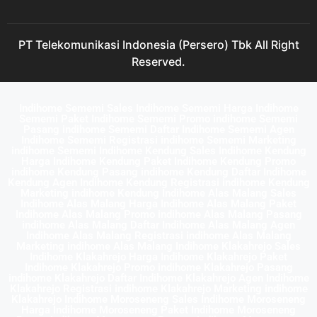
PT Telekomunikasi Indonesia (Persero) Tbk All Right
Reserved.
Indihome Sememi Sales Indihome Sememi Harga Indihome
Sememi Paket Indihome Sememi Promo indihome Sememi
Pasang indihome Sememi Daftar Indihome Sememi Agen
Indihome Sememi Registrasi indihome Sememi Marketing
indihome Sememi Indihome Kendung Sales Indihome Kendung
Harga Indihome Kendung Paket Indihome Kendung Promo
indihome Kendung Pasang indihome Kendung Daftar Indihome
Kendung Agen Indihome Kendung Registrasi indihome Kendung
Marketing indihome Kendung Indihome Alas Malang Sales
Indihome Alas Malang Harga Indihome Alas Malang Paket
Indihome Alas Malang Promo indihome Alas Malang Pasang
indihome Alas Malang Daftar Indihome Alas Malang Agen
Indihome Alas Malang Registrasi indihome Alas Malang
Marketing indihome Alas Malang Indihome Klakahrejo Sales
Indihome Klakahrejo Harga Indihome Klakahrejo Paket
Indihome Klakahrejo Promo indihome Klakahrejo Pasang
indihome Klakahrejo Daftar Indihome Klakahrejo Agen Indihome
Klakahrejo Registrasi indihome Klakahrejo Marketing indihome
Klakahrejo Indihome Moroseneng Sales Indihome Moroseneng
Harga Indihome Moroseneng Paket Indihome Moroseneng