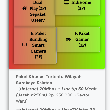
Dual
IndiHome
Play (2P)
(3P)
Sepaket
Useetv
E. Paket
F. Paket
Bundling
Gamer
Smart
(3P)
Camera
(3P)
Paket Khusus Tertentu Wilayah
Surabaya Selatan
—>
Internet 20Mbps + Line tlp 50 Menit
(Jarak <250m)
Rp. 258.000 (Sektor
Waru)
—>Internet 20Mbps + UseeTV Intro 33