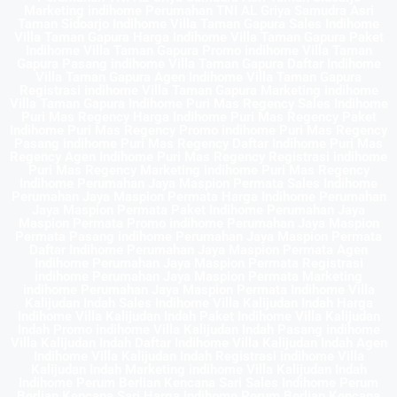
Marketing indihome Perumahan TNI AL Griya Samudra Asri
Taman Sidoarjo Indihome Villa Taman Gapura Sales Indihome
Villa Taman Gapura Harga Indihome Villa Taman Gapura Paket
Indihome Villa Taman Gapura Promo indihome Villa Taman
Gapura Pasang indihome Villa Taman Gapura Daftar Indihome
Villa Taman Gapura Agen Indihome Villa Taman Gapura
Registrasi indihome Villa Taman Gapura Marketing indihome
Villa Taman Gapura Indihome Puri Mas Regency Sales Indihome
Puri Mas Regency Harga Indihome Puri Mas Regency Paket
Indihome Puri Mas Regency Promo indihome Puri Mas Regency
Pasang indihome Puri Mas Regency Daftar Indihome Puri Mas
Regency Agen Indihome Puri Mas Regency Registrasi indihome
Puri Mas Regency Marketing indihome Puri Mas Regency
Indihome Perumahan Jaya Maspion Permata Sales Indihome
Perumahan Jaya Maspion Permata Harga Indihome Perumahan
Jaya Maspion Permata Paket Indihome Perumahan Jaya
Maspion Permata Promo indihome Perumahan Jaya Maspion
Permata Pasang indihome Perumahan Jaya Maspion Permata
Daftar Indihome Perumahan Jaya Maspion Permata Agen
Indihome Perumahan Jaya Maspion Permata Registrasi
indihome Perumahan Jaya Maspion Permata Marketing
indihome Perumahan Jaya Maspion Permata Indihome Villa
Kalijudan Indah Sales Indihome Villa Kalijudan Indah Harga
Indihome Villa Kalijudan Indah Paket Indihome Villa Kalijudan
Indah Promo indihome Villa Kalijudan Indah Pasang indihome
Villa Kalijudan Indah Daftar Indihome Villa Kalijudan Indah Agen
Indihome Villa Kalijudan Indah Registrasi indihome Villa
Kalijudan Indah Marketing indihome Villa Kalijudan Indah
Indihome Perum Berlian Kencana Sari Sales Indihome Perum
Berlian Kencana Sari Harga Indihome Perum Berlian Kencana