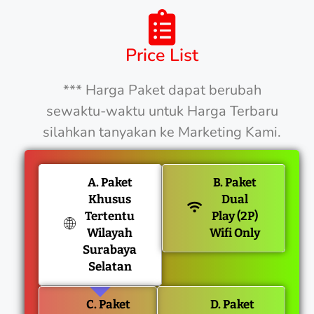
Price List
*** Harga Paket dapat berubah
sewaktu-waktu untuk Harga Terbaru
silahkan tanyakan ke Marketing Kami.
A. Paket
B. Paket
Khusus
Dual
Tertentu
Play (2P)
Wilayah
Wifi Only
Surabaya
Selatan
C. Paket
D. Paket