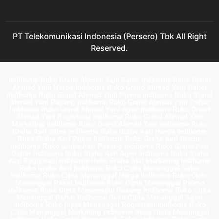
PT Telekomunikasi Indonesia (Persero) Tbk All Right
Reserved.
Indihome Ruko Grand Ahmad Yani Sales Indihome Ruko Grand
Ahmad Yani Harga Indihome Ruko Grand Ahmad Yani Paket
Indihome Ruko Grand Ahmad Yani Promo indihome Ruko Grand
Ahmad Yani Pasang indihome Ruko Grand Ahmad Yani Daftar
Indihome Ruko Grand Ahmad Yani Agen Indihome Ruko Grand
Ahmad Yani Registrasi indihome Ruko Grand Ahmad Yani
Marketing indihome Ruko Grand Ahmad Yani Indihome Ruko
Graha Asri Sales Indihome Ruko Graha Asri Harga Indihome
Ruko Graha Asri Paket Indihome Ruko Graha Asri Promo
indihome Ruko Graha Asri Pasang indihome Ruko Graha Asri
Daftar Indihome Ruko Graha Asri Agen Indihome Ruko Graha
Asri Registrasi indihome Ruko Graha Asri Marketing indihome
Ruko Graha Asri Indihome Ruko Cipta Menanggal Sales
Indihome Ruko Cipta Menanggal Harga Indihome Ruko Cipta
Menanggal Paket Indihome Ruko Cipta Menanggal Promo
indihome Ruko Cipta Menanggal Pasang indihome Ruko Cipta
Menanggal Daftar Indihome Ruko Cipta Menanggal Agen
Indihome Ruko Cipta Menanggal Registrasi indihome Ruko
Cipta Menanggal Marketing indihome Ruko Cipta Menanggal