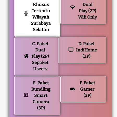
Khusus
Dual
Tertentu
Play (2P)
Wilayah
Wifi Only
Surabaya
Selatan
C. Paket
D. Paket
Dual
IndiHome
Play (2P)
(3P)
Sepaket
Useetv
E. Paket
F. Paket
Bundling
Gamer
Smart
(3P)
Camera
(3P)