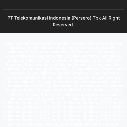
PT Telekomunikasi Indonesia (Persero) Tbk All Right
Reserved.
Sales Indihome Lakarsantri Surabaya Sales Indihome Mulyorejo
Surabaya Sales Indihome Pabean Cantian Surabaya Sales
Indihome Sukolilo Surabaya Sales Indihome Pakal Surabaya
Sales Indihome Rungkut Surabaya Sales Indihome Sambikerep
Surabaya Sales Indihome Sawahan Surabaya Sales Indihome
Semampir Surabaya Sales Indihome Simokerto Surabaya Sales
Indihome Sukomanunggal Surabaya Sales Indihome Tambaksari
Surabaya Sales Indihome Tandes Surabaya Sales Indihome
Tegalsari Surabaya Sales Indihome Tenggilis Mejoyo Surabaya
Sales Indihome Wiyung Surabaya Sales Indihome Wonocolo
Surabaya Sales Indihome Wonokromo Surabaya Sales Indihome
Surabaya Kota Surabaya Sales Indihome Kota Surabaya Sales
Indihome Wiyung Kota Sales Indihome Surabaya Kota Sales
Indihome Kota Surabaya Daftar Indihome Surabaya Daftar
Indihome Surabaya 2021 Daftar Indihome Surabaya 2022 Daftar
Indihome Surabaya 2023 Daftar Indihome Surabaya 2024 Daftar
Indihome Surabaya 2025 Daftar Indihome Surabaya 2026 Daftar
Indihome Surabaya 2027 Daftar Indihome Surabaya 2028 Daftar
Indihome Surabaya 2029 Daftar Indihome Surabaya 2030 Daftar
Indihome Surabaya Januari 2021 Daftar Indihome Surabaya