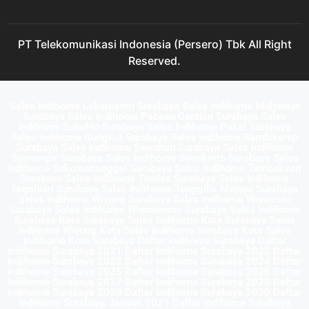
PT Telekomunikasi Indonesia (Persero) Tbk All Right
Reserved.
Sales Indihome Lakarsantri Surabaya Sales Indihome Mulyorejo
Surabaya Sales Indihome Pabean Cantian Surabaya Sales
Indihome Sukolilo Surabaya Sales Indihome Pakal Surabaya
Sales Indihome Rungkut Surabaya Sales Indihome Sambikerep
Surabaya Sales Indihome Sawahan Surabaya Sales Indihome
Semampir Surabaya Sales Indihome Simokerto Surabaya Sales
Indihome Sukomanunggal Surabaya Sales Indihome Tambaksari
Surabaya Sales Indihome Tandes Surabaya Sales Indihome
Tegalsari Surabaya Sales Indihome Tenggilis Mejoyo Surabaya
Sales Indihome Wiyung Surabaya Sales Indihome Wonocolo
Surabaya Sales Indihome Wonokromo Surabaya Sales Indihome
Surabaya Kota Surabaya Sales Indihome Kota Surabaya Sales
Indihome Wiyung Kota Sales Indihome Surabaya Kota Sales
Indihome Kota Surabaya Daftar Indihome Surabaya Daftar
Indihome Surabaya 2021 Daftar Indihome Surabaya 2022 Daftar
Indihome Surabaya 2023 Daftar Indihome Surabaya 2024 Daftar
Indihome Surabaya 2025 Daftar Indihome Surabaya 2026 Daftar
Indihome Surabaya 2027 Daftar Indihome Surabaya 2028 Daftar
Indihome Surabaya 2029 Daftar Indihome Surabaya 2030 Daftar
Indihome Surabaya Januari 2021 Daftar Indihome Surabaya