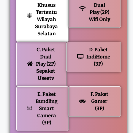
Khusus
Dual
Tertentu
Play (2P)
Wilayah
Wifi Only
Surabaya
Selatan
C. Paket
D. Paket
Dual
IndiHome
Play (2P)
(3P)
Sepaket
Useetv
E. Paket
F. Paket
Bundling
Gamer
Smart
(3P)
Camera
(3P)