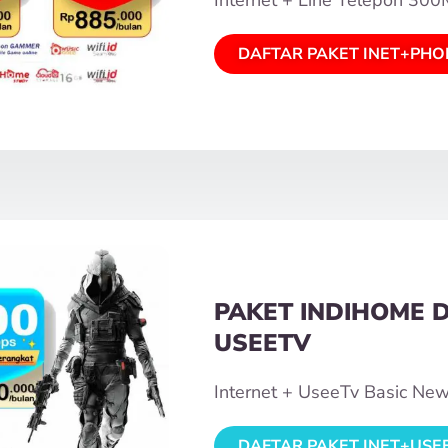
DAFTAR PAKET INET+PHO
PAKET INDIHOME 
USEETV
Internet + UseeTv Basic Ne
DAFTAR PAKET INET+USE