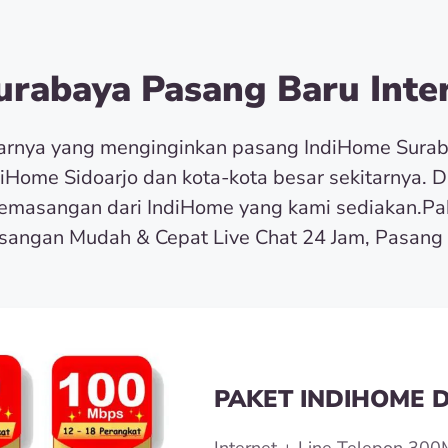
rabaya Pasang Baru Inter
tarnya yang menginginkan pasang IndiHome Sura
diHome Sidoarjo dan kota-kota besar sekitarnya. 
masangan dari IndiHome yang kami sediakan.Pa
angan Mudah & Cepat Live Chat 24 Jam, Pasang 
PAKET INDIHOME D
Internet + Line Telepon 300