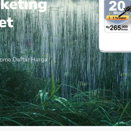
keting
et
romo Daftar Harga