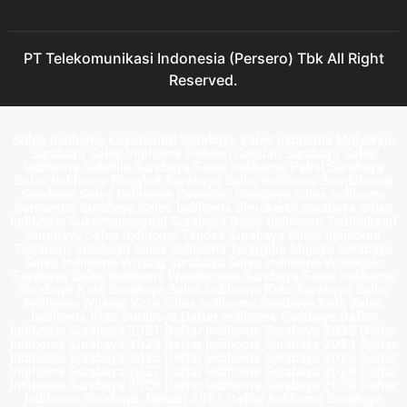
PT Telekomunikasi Indonesia (Persero) Tbk All Right
Reserved.
Sales Indihome Lakarsantri Surabaya Sales Indihome Mulyorejo
Surabaya Sales Indihome Pabean Cantian Surabaya Sales
Indihome Sukolilo Surabaya Sales Indihome Pakal Surabaya
Sales Indihome Rungkut Surabaya Sales Indihome Sambikerep
Surabaya Sales Indihome Sawahan Surabaya Sales Indihome
Semampir Surabaya Sales Indihome Simokerto Surabaya Sales
Indihome Sukomanunggal Surabaya Sales Indihome Tambaksari
Surabaya Sales Indihome Tandes Surabaya Sales Indihome
Tegalsari Surabaya Sales Indihome Tenggilis Mejoyo Surabaya
Sales Indihome Wiyung Surabaya Sales Indihome Wonocolo
Surabaya Sales Indihome Wonokromo Surabaya Sales Indihome
Surabaya Kota Surabaya Sales Indihome Kota Surabaya Sales
Indihome Wiyung Kota Sales Indihome Surabaya Kota Sales
Indihome Kota Surabaya Daftar Indihome Surabaya Daftar
Indihome Surabaya 2021 Daftar Indihome Surabaya 2022 Daftar
Indihome Surabaya 2023 Daftar Indihome Surabaya 2024 Daftar
Indihome Surabaya 2025 Daftar Indihome Surabaya 2026 Daftar
Indihome Surabaya 2027 Daftar Indihome Surabaya 2028 Daftar
Indihome Surabaya 2029 Daftar Indihome Surabaya 2030 Daftar
Indihome Surabaya Januari 2021 Daftar Indihome Surabaya