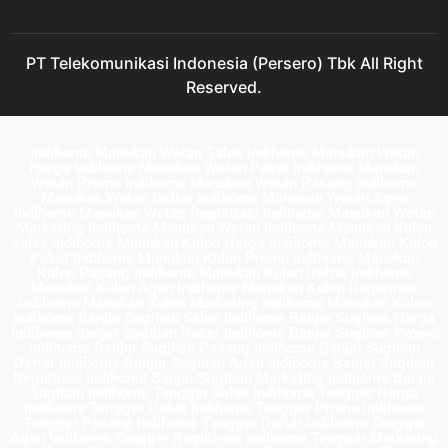
PT Telekomunikasi Indonesia (Persero) Tbk All Right
Reserved.
Indihome Manukan Wetan Sales Indihome Manukan Wetan
Harga Indihome Manukan Wetan Paket Indihome Manukan
Wetan Promo indihome Manukan Wetan Pasang indihome
Manukan Wetan Daftar Indihome Manukan Wetan Agen
Indihome Manukan Wetan Registrasi indihome Manukan Wetan
Marketing indihome Manukan Wetan Indihome Manukan Kulon
Sales Indihome Manukan Kulon Harga Indihome Manukan Kulon
Paket Indihome Manukan Kulon Promo indihome Manukan
Kulon Pasang indihome Manukan Kulon Daftar Indihome
Manukan Kulon Agen Indihome Manukan Kulon Registrasi
indihome Manukan Kulon Marketing indihome Manukan Kulon
Indihome Banjar Sugihan Sales Indihome Banjar Sugihan Harga
Indihome Banjar Sugihan Paket Indihome Banjar Sugihan Promo
indihome Banjar Sugihan Pasang indihome Banjar Sugihan
Daftar Indihome Banjar Sugihan Agen Indihome Banjar Sugihan
Registrasi indihome Banjar Sugihan Marketing indihome Banjar
Sugihan Indihome Tengger Sales Indihome Tengger Harga
Indihome Tengger Paket Indihome Tengger Promo indihome
Tengger Pasang indihome Tengger Daftar Indihome Tengger
Agen Indihome Tengger Registrasi indihome Tengger Marketing