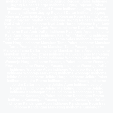
indihome Tengger Indihome Jugrug Rejosari Sales Indihome
Jugrug Rejosari Harga Indihome Jugrug Rejosari Paket
Indihome Jugrug Rejosari Promo indihome Jugrug Rejosari
Pasang indihome Jugrug Rejosari Daftar Indihome Jugrug
Rejosari Agen Indihome Jugrug Rejosari Registrasi indihome
Jugrug Rejosari Marketing indihome Jugrug Rejosari Indihome
Kyai Amir Sales Indihome Kyai Amir Harga Indihome Kyai Amir
Paket Indihome Kyai Amir Promo indihome Kyai Amir Pasang
indihome Kyai Amir Daftar Indihome Kyai Amir Agen Indihome
Kyai Amir Registrasi indihome Kyai Amir Marketing indihome
Kyai Amir Indihome Manukan Tama Sales Indihome Manukan
Tama Harga Indihome Manukan Tama Paket Indihome Manukan
Tama Promo indihome Manukan Tama Pasang indihome
Manukan Tama Daftar Indihome Manukan Tama Agen Indihome
Manukan Tama Registrasi indihome Manukan Tama Marketing
indihome Manukan Tama Indihome Wonorejo Sales Indihome
Wonorejo Harga Indihome Wonorejo Paket Indihome Wonorejo
Promo indihome Wonorejo Pasang indihome Wonorejo Daftar
Indihome Wonorejo Agen Indihome Wonorejo Registrasi
indihome Wonorejo Marketing indihome Wonorejo Indihome
Jelidro Sales Indihome Jelidro Harga Indihome Jelidro Paket
Indihome Jelidro Promo indihome Jelidro Pasang indihome
Jelidro Daftar Indihome Jelidro Agen Indihome Jelidro
Registrasi indihome Jelidro Marketing indihome Jelidro
Indihome Kandangan Sales Indihome Kandangan Harga
Indihome Kandangan Paket Indihome Kandangan Promo
indihome Kandangan Pasang indihome Kandangan Daftar
Indihome Kandangan Agen Indihome Kandangan Registrasi
indihome Kandangan Marketing indihome Kandangan