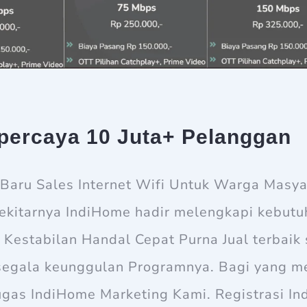
percaya 10 Juta+ Pelanggan
aru Sales Internet Wifi Untuk Warga Masyar
ekitarnya IndiHome hadir melengkapi kebutu
 Kestabilan Handal Cepat Purna Jual terbaik
segala keunggulan Programnya. Bagi yang m
tugas IndiHome Marketing Kami. Registrasi I