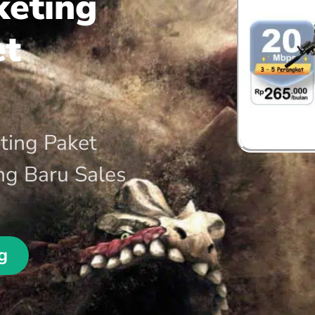
keting
et
ting Paket
ng Baru Sales
g