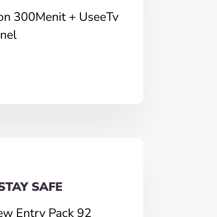
pon 300Menit + UseeTv
nel
STAY SAFE
ew Entry Pack 92