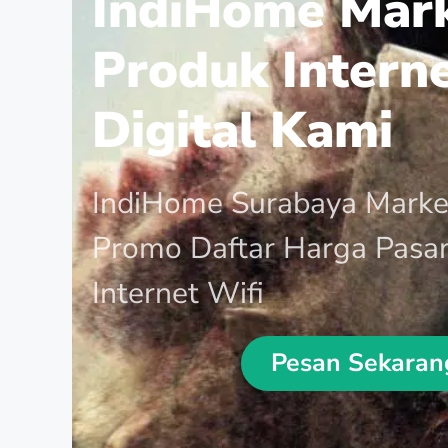
IndiHome Mar
Produk Intern
Digital Kami
IndiHome Surabaya Marke
Promo Daftar Harga Pasa
Internet Wifi
Pesan Sekaran