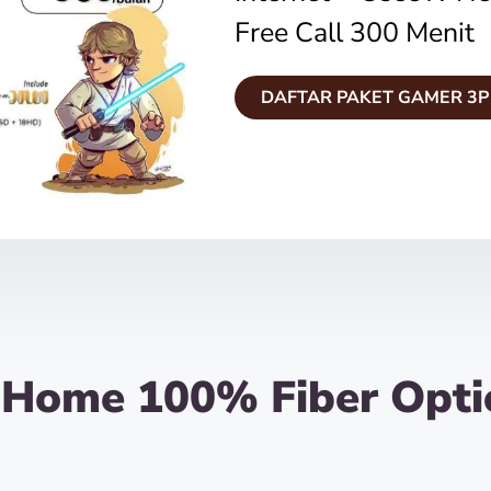
Free Call 300 Menit
DAFTAR PAKET GAMER 3P
iHome 100% Fiber Opti