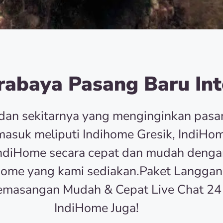
abaya Pasang Baru Int
dan sekitarnya yang menginginkan pas
asuk meliputi Indihome Gresik, IndiHom
r IndiHome secara cepat dan mudah deng
Home yang kami sediakan.Paket Langgan
emasangan Mudah & Cepat Live Chat 24
IndiHome Juga!