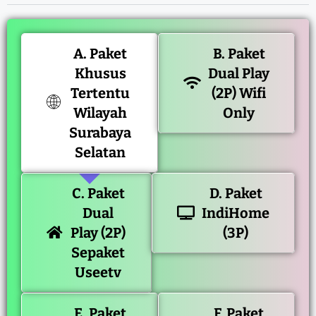
A. Paket
B. Paket
Khusus
Dual Play
Tertentu
(2P) Wifi
Wilayah
Only
Surabaya
Selatan
C. Paket
D. Paket
Dual
IndiHome
Play (2P)
(3P)
Sepaket
Useetv
E. Paket
F. Paket