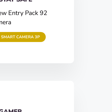
ew Entry Pack 92
mera
 SMART CAMERA 3P
 GAMER