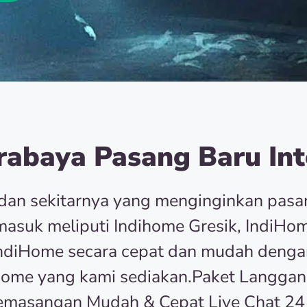
abaya Pasang Baru Int
dan sekitarnya yang menginginkan pas
asuk meliputi Indihome Gresik, IndiHom
r IndiHome secara cepat dan mudah deng
Home yang kami sediakan.Paket Langgan
emasangan Mudah & Cepat Live Chat 24