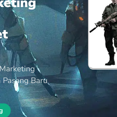
keting
et
Marketing
a Pasang Baru
g