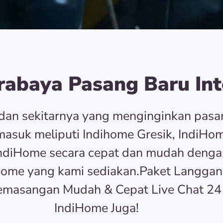
abaya Pasang Baru Int
dan sekitarnya yang menginginkan pas
asuk meliputi Indihome Gresik, IndiHom
r IndiHome secara cepat dan mudah deng
Home yang kami sediakan.Paket Langgan
emasangan Mudah & Cepat Live Chat 24
IndiHome Juga!