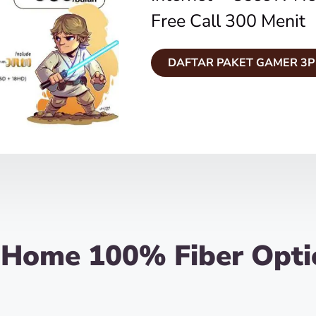
Free Call 300 Menit
DAFTAR PAKET GAMER 3P
iHome 100% Fiber Opti