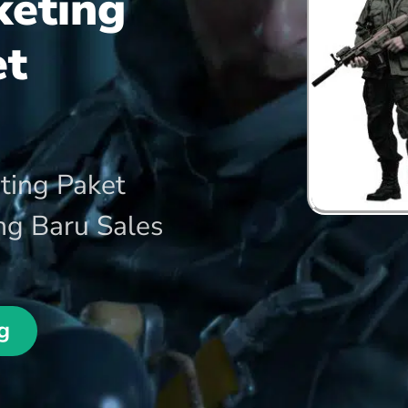
keting
et
ting Paket
ng Baru Sales
g