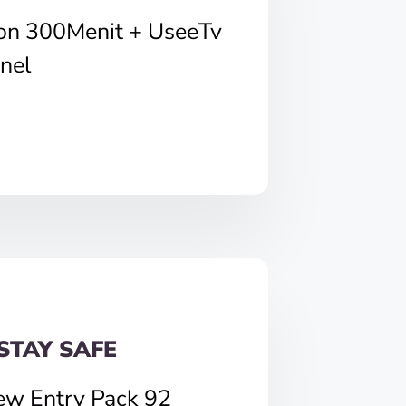
pon 300Menit + UseeTv
nel
STAY SAFE
ew Entry Pack 92