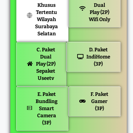
Khusus
Dual
Tertentu
Play (2P)
Wilayah
Wifi Only
Surabaya
Selatan
C. Paket
D. Paket
Dual
IndiHome
Play (2P)
(3P)
Sepaket
Useetv
E. Paket
F. Paket
Bundling
Gamer
Smart
(3P)
Camera
(3P)