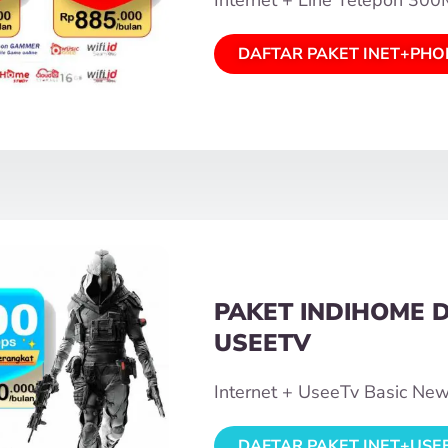
DAFTAR PAKET INET+PHO
PAKET INDIHOME 
USEETV
Internet + UseeTv Basic Ne
DAFTAR PAKET INET+USE