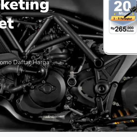
keting
et
romo Daftar Harga