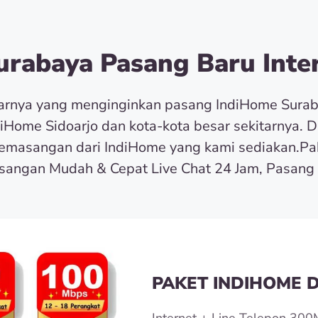
rabaya Pasang Baru Inter
tarnya yang menginginkan pasang IndiHome Sura
diHome Sidoarjo dan kota-kota besar sekitarnya. 
masangan dari IndiHome yang kami sediakan.Pa
angan Mudah & Cepat Live Chat 24 Jam, Pasang 
PAKET INDIHOME D
Internet + Line Telepon 300