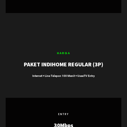
HARGA
PAKET INDIHOME REGULAR (3P)
Internet + Line Telepon 100 Menit + UseeTV Entry
ENTRY
30Mbps