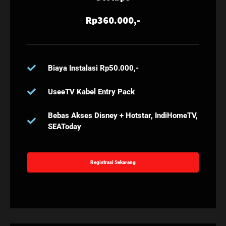
Rp360.000,-
Biaya Instalasi Rp50.000,-
UseeTV Kabel Entry Pack
Bebas Akses Disney + Hotstar, IndiHomeTV,
SEAToday
Registrasi Sekarang