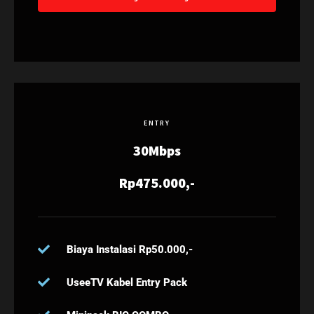
ENTRY
30Mbps
Rp475.000,-
Biaya Instalasi Rp50.000,-
UseeTV Kabel Entry Pack