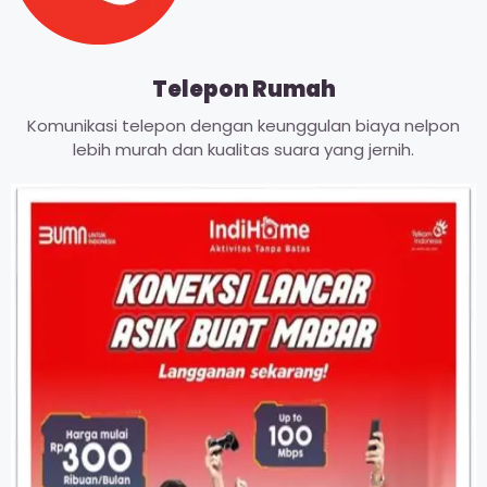
Telepon Rumah
Komunikasi telepon dengan keunggulan biaya nelpon
lebih murah dan kualitas suara yang jernih.