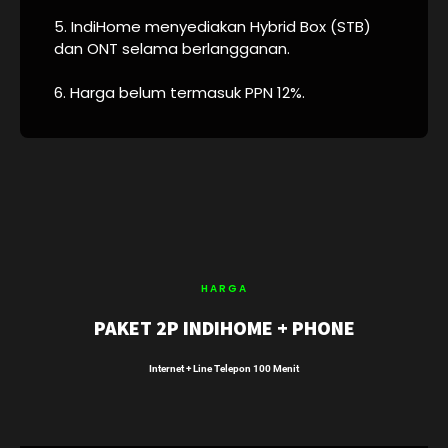
5. IndiHome menyediakan Hybrid Box (STB)
dan ONT selama berlangganan.
6. Harga belum termasuk PPN 12%.
HARGA
PAKET 2P INDIHOME + PHONE
Internet + Line Telepon 100 Menit