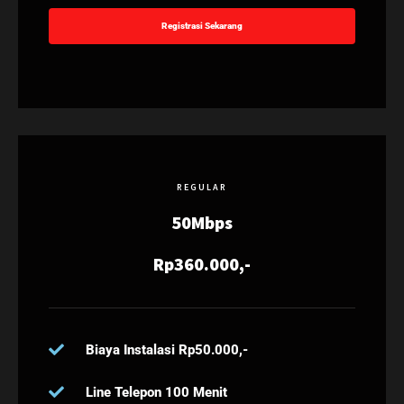
Registrasi Sekarang
REGULAR
50Mbps
Rp360.000,-
Biaya Instalasi Rp50.000,-
Line Telepon 100 Menit