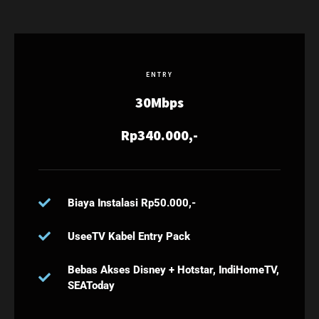
ENTRY
30Mbps
Rp340.000,-
Biaya Instalasi Rp50.000,-
UseeTV Kabel Entry Pack
Bebas Akses Disney + Hotstar, IndiHomeTV,
SEAToday