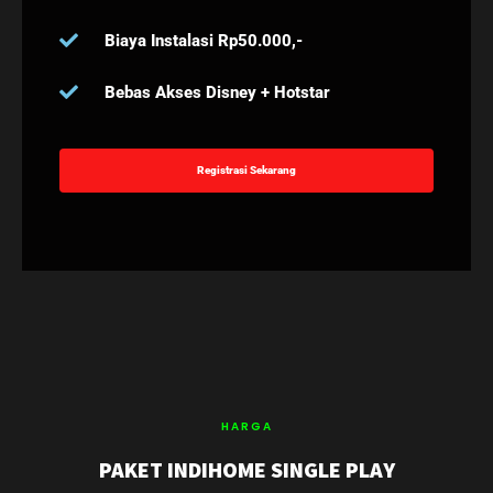
Biaya Instalasi Rp50.000,-
Bebas Akses Disney + Hotstar
Registrasi Sekarang
HARGA
PAKET INDIHOME SINGLE PLAY