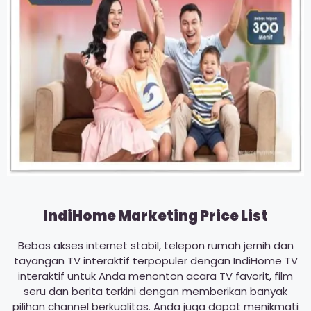
IndiHome Marketing Price List
Bebas akses internet stabil, telepon rumah jernih dan
tayangan TV interaktif terpopuler dengan IndiHome TV
interaktif untuk Anda menonton acara TV favorit, film
seru dan berita terkini dengan memberikan banyak
pilihan channel berkualitas. Anda juga dapat menikmati