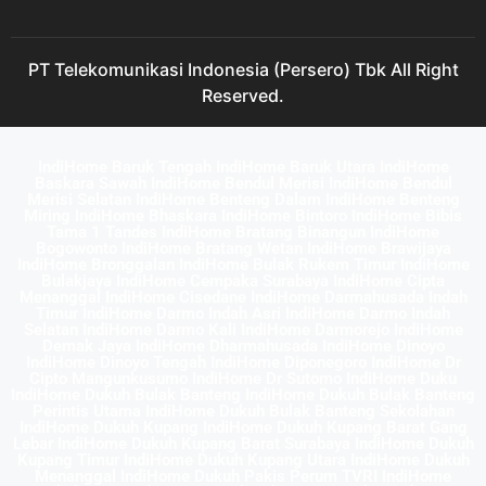
PT Telekomunikasi Indonesia (Persero) Tbk All Right
Reserved.
IndiHome Baruk Tengah IndiHome Baruk Utara IndiHome
Baskara Sawah IndiHome Bendul Merisi IndiHome Bendul
Merisi Selatan IndiHome Benteng Dalam IndiHome Benteng
Miring IndiHome Bhaskara IndiHome Bintoro IndiHome Bibis
Tama 1 Tandes IndiHome Bratang Binangun IndiHome
Bogowonto IndiHome Bratang Wetan IndiHome Brawijaya
IndiHome Bronggalan IndiHome Bulak Rukem Timur IndiHome
Bulakjaya IndiHome Cempaka Surabaya IndiHome Cipta
Menanggal IndiHome Cisedane IndiHome Darmahusada Indah
Timur IndiHome Darmo Indah Asri IndiHome Darmo Indah
Selatan IndiHome Darmo Kali IndiHome Darmorejo IndiHome
Demak Jaya IndiHome Dharmahusada IndiHome Dinoyo
IndiHome Dinoyo Tengah IndiHome Diponegoro IndiHome Dr
Cipto Mangunkusumo IndiHome Dr Sutomo IndiHome Duku
IndiHome Dukuh Bulak Banteng IndiHome Dukuh Bulak Banteng
Perintis Utama IndiHome Dukuh Bulak Banteng Sekolahan
IndiHome Dukuh Kupang IndiHome Dukuh Kupang Barat Gang
Lebar IndiHome Dukuh Kupang Barat Surabaya IndiHome Dukuh
Kupang Timur IndiHome Dukuh Kupang Utara IndiHome Dukuh
Menanggal IndiHome Dukuh Pakis Perum TVRI IndiHome