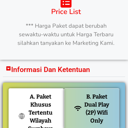
Price List
*** Harga Paket dapat berubah
sewaktu-waktu untuk Harga Terbaru
silahkan tanyakan ke Marketing Kami.
Informasi Dan Ketentuan
A. Paket
B. Paket
Khusus
Dual Play
Tertentu
(2P) Wifi
Wilayah
Only