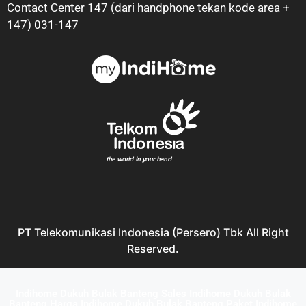
Contact Center 147 (dari handphone tekan kode area +
147) 031-147
PT Telekomunikasi Indonesia (Persero) Tbk All Right
Reserved.
Indihome Dukuh Bulak Banteng Sales Indihome Dukuh Bulak
Banteng Harga Indihome Dukuh Bulak Banteng Paket Indihome