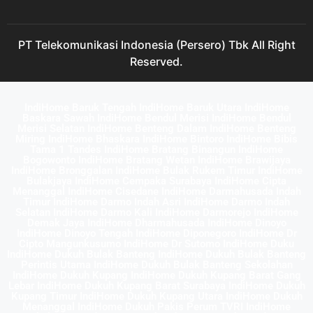
PT Telekomunikasi Indonesia (Persero) Tbk All Right
Reserved.
IndiHome Baruk Tengah IndiHome Baruk Utara IndiHome
Baskara Sawah IndiHome Bendul Merisi IndiHome Bendul
Merisi Selatan IndiHome Benteng Dalam IndiHome Benteng
Miring IndiHome Bhaskara IndiHome Bintoro IndiHome Bibis
Tama 1 Tandes IndiHome Bratang Binangun IndiHome
Bogowonto IndiHome Bratang Wetan IndiHome Brawijaya
IndiHome Bronggalan IndiHome Bulak Rukem Timur IndiHome
Bulakjaya IndiHome Cempaka Surabaya IndiHome Cipta
Menanggal IndiHome Cisedane IndiHome Darmahusada Indah
Timur IndiHome Darmo Indah Asri IndiHome Darmo Indah
Selatan IndiHome Darmo Kali IndiHome Darmorejo IndiHome
Demak Jaya IndiHome Dharmahusada IndiHome Dinoyo
IndiHome Dinoyo Tengah IndiHome Diponegoro IndiHome Dr
Cipto Mangunkusumo IndiHome Dr Sutomo IndiHome Duku
IndiHome Dukuh Bulak Banteng IndiHome Dukuh Bulak Banteng
Perintis Utama IndiHome Dukuh Bulak Banteng Sekolahan
IndiHome Dukuh Kupang IndiHome Dukuh Kupang Barat Gang
Lebar IndiHome Dukuh Kupang Barat Surabaya IndiHome Dukuh
Kupang Timur IndiHome Dukuh Kupang Utara IndiHome Dukuh
Menanggal IndiHome Dukuh Pakis Perum TVRI IndiHome