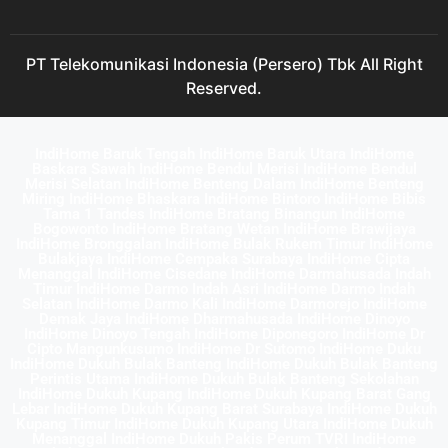
PT Telekomunikasi Indonesia (Persero) Tbk All Right
Reserved.
IndiHome Baruk Tengah IndiHome Baruk Utara IndiHome
Baskara Sawah IndiHome Bendul Merisi IndiHome Bendul
Merisi Selatan IndiHome Benteng Dalam IndiHome Benteng
Miring IndiHome Bhaskara IndiHome Bintoro IndiHome Bibis
Tama 1 Tandes IndiHome Bratang Binangun IndiHome
Bogowonto IndiHome Bratang Wetan IndiHome Brawijaya
IndiHome Bronggalan IndiHome Bulak Rukem Timur IndiHome
Bulakjaya IndiHome Cempaka Surabaya IndiHome Cipta
Menanggal IndiHome Cisedane IndiHome Darmahusada Indah
Timur IndiHome Darmo Indah Asri IndiHome Darmo Indah
Selatan IndiHome Darmo Kali IndiHome Darmorejo IndiHome
Demak Jaya IndiHome Dharmahusada IndiHome Dinoyo
IndiHome Dinoyo Tengah IndiHome Diponegoro IndiHome Dr
Cipto Mangunkusumo IndiHome Dr Sutomo IndiHome Duku
IndiHome Dukuh Bulak Banteng IndiHome Dukuh Bulak Banteng
Perintis Utama IndiHome Dukuh Bulak Banteng Sekolahan
IndiHome Dukuh Kupang IndiHome Dukuh Kupang Barat Gang
Lebar IndiHome Dukuh Kupang Barat Surabaya IndiHome Dukuh
Kupang Timur IndiHome Dukuh Kupang Utara IndiHome Dukuh
Menanggal IndiHome Dukuh Pakis Perum TVRI IndiHome