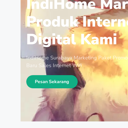
IndiHome Mar
Produk Intern
Digital Kami
IndiHome Surabaya Marketing Paket Promo
Baru Sales Internet Wifi
Pesan Sekarang