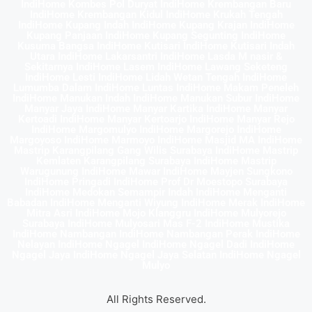
IndiHome Kombes Pol Duryat IndiHome Krembangan Baru
IndiHome Krembangan Kidul IndiHome Krukah Tengah
IndiHome Kupang Indah IndiHome Kupang Krajan IndiHome
Kupang Panjaan IndiHome Kupang Segunting IndiHome
Kusuma Bangsa IndiHome Kutisari IndiHome Kutisari Indah
Utara IndiHome Lakarsantri IndiHome Lasda M nasir &
Sekitarnya IndiHome Lasem IndiHome Lawang Seketeng
IndiHome Lesti IndiHome Lidah Wetan Tengah IndiHome
Lumumba Dalam IndiHome Luntas IndiHome Makam Peneleh
IndiHome Manukan Indah IndiHome Manukan Subur IndiHome
Manyar Jaya IndiHome Manyar Kartika IndiHome Manyar
Kertoadi IndiHome Manyar Kertoarjo IndiHome Manyar Rejo
IndiHome Margomulyo IndiHome Margorejo IndiHome
Margoyoso IndiHome Marmoyo IndiHome Masjid MA IndiHome
Mastrip Karangpilang Gang Wilis Surabaya IndiHome Mastrip
Kemlaten Karangpilang Surabaya IndiHome Mastrip
Warugunung IndiHome Mawar IndiHome Mayjen Sungkono
IndiHome Pringadi IndiHome Prof Dr Moestopo Surabaya
IndiHome Medokan Semampir Indah IndiHome Menganti
Babadan IndiHome Menganti Wiyung IndiHome Merak IndiHome
Mitra Asri IndiHome Mojo Klanggru IndiHome Mulyorejo
Surabaya IndiHome Mulyosari Mas F-2 IndiHome Mustika
IndiHome Nambangan IndiHome Nambangan Perak IndiHome
Nelayan IndiHome Ngagel IndiHome Ngagel Dadi IndiHome
Ngagel Jaya IndiHome Ngagel Jaya Selatan IndiHome Ngagel
Mulyo
All Rights Reserved.