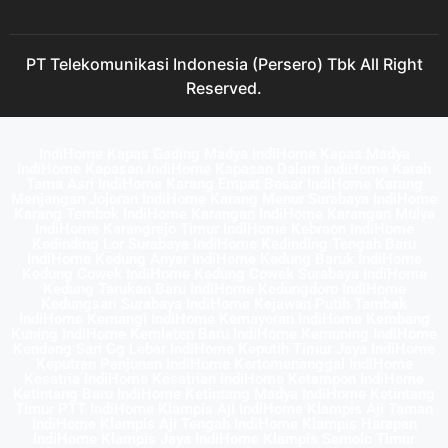
PT Telekomunikasi Indonesia (Persero) Tbk All Right
Reserved.
IndiHome Kapas Gading Madya IndiHome Kapas Madya
IndiHome Kapasan IndiHome Kapasan Dalam IndiHome Karah
Tama Asri IndiHome Karang Empat Besar IndiHome Karang
Menjangan Jojoran IndiHome Karang Menur Surabaya IndiHome
Karang Tembok IndiHome Karangan IndiHome Karangan Mulya
IndiHome Karangrejo Timur IndiHome Kebraon IndiHome
Kedinding Lor Surabaya IndiHome Kedinding Tengah Baru
IndiHome Kedung Anyar IndiHome Kedung Baruk IndiHome
Kedung Cowek IndiHome Kedung Cowek Surabaya IndiHome
Kedung Tarukan Baru IndiHome Kedungdoro IndiHome
Kedungsari Surabaya IndiHome Kejawan Putih Tambak
IndiHome Kemangi IndiHome Kemayoran IndiHome Kembang
Kuning IndiHome Kemlaten Baru IndiHome Kemuning IndiHome
Kendang Sari Gg Lebar IndiHome Keputih Timur Jaya IndiHome
Keputran Panjunan IndiHome Kertomenanggal IndiHome
Kesatria IndiHome Kesatrian IndiHome Ketampon IndiHome
Ketintang Baru IndiHome Ketintang Madya IndiHome Ketintang
Timur PTT IndiHome Klampis Aji IndiHome Klampis Aji Taman
IndiHome Klampis Aji Tengah IndiHome Klampis Harapan
IndiHome Klampis Jaya IndiHome Klampis Semolo Timur