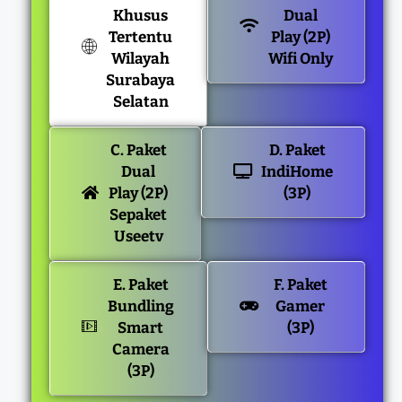
Khusus
Dual
Tertentu
Play (2P)
Wilayah
Wifi Only
Surabaya
Selatan
C. Paket
D. Paket
Dual
IndiHome
Play (2P)
(3P)
Sepaket
Useetv
E. Paket
F. Paket
Bundling
Gamer
Smart
(3P)
Camera
(3P)