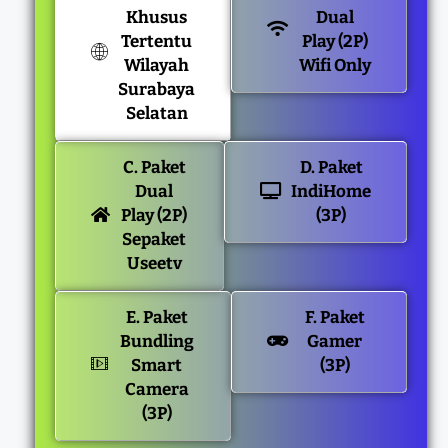
Khusus
Dual
Tertentu
Play (2P)
Wilayah
Wifi Only
Surabaya
Selatan
C. Paket
D. Paket
Dual
IndiHome
Play (2P)
(3P)
Sepaket
Useetv
E. Paket
F. Paket
Bundling
Gamer
Smart
(3P)
Camera
(3P)