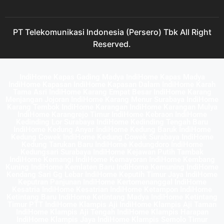
PT Telekomunikasi Indonesia (Persero) Tbk All Right
Reserved.
IndiHome Kapas Gading Madya IndiHome Kapas Madya
IndiHome Kapasan IndiHome Kapasan Dalam IndiHome Karah
Tama Asri IndiHome Karang Empat Besar IndiHome Karang
Menjangan Jojoran IndiHome Karang Menur Surabaya IndiHome
Karang Tembok IndiHome Karangan IndiHome Karangan Mulya
IndiHome Karangrejo Timur IndiHome Kebraon IndiHome
Kedinding Lor Surabaya IndiHome Kedinding Tengah Baru
IndiHome Kedung Anyar IndiHome Kedung Baruk IndiHome
Kedung Cowek IndiHome Kedung Cowek Surabaya IndiHome
Kedung Tarukan Baru IndiHome Kedungdoro IndiHome
Kedungsari Surabaya IndiHome Kejawan Putih Tambak
IndiHome Kemangi IndiHome Kemayoran IndiHome Kembang
Kuning IndiHome Kemlaten Baru IndiHome Kemuning IndiHome
Kendang Sari Gg Lebar IndiHome Keputih Timur Jaya IndiHome
Keputran Panjunan IndiHome Kertomenanggal IndiHome
Kesatria IndiHome Kesatrian IndiHome Ketampon IndiHome
Ketintang Baru IndiHome Ketintang Madya IndiHome Ketintang
Timur PTT IndiHome Klampis Aji IndiHome Klampis Aji Taman
IndiHome Klampis Aji Tengah IndiHome Klampis Harapan
IndiHome Klampis Jaya IndiHome Klampis Semolo Timur