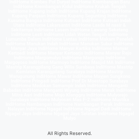
IndiHome Kombes Pol Duryat IndiHome Krembangan Baru
IndiHome Krembangan Kidul IndiHome Krukah Tengah
IndiHome Kupang Indah IndiHome Kupang Krajan IndiHome
Kupang Panjaan IndiHome Kupang Segunting IndiHome
Kusuma Bangsa IndiHome Kutisari IndiHome Kutisari Indah
Utara IndiHome Lakarsantri IndiHome Lasda M nasir &
Sekitarnya IndiHome Lasem IndiHome Lawang Seketeng
IndiHome Lesti IndiHome Lidah Wetan Tengah IndiHome
Lumumba Dalam IndiHome Luntas IndiHome Makam Peneleh
IndiHome Manukan Indah IndiHome Manukan Subur IndiHome
Manyar Jaya IndiHome Manyar Kartika IndiHome Manyar
Kertoadi IndiHome Manyar Kertoarjo IndiHome Manyar Rejo
IndiHome Margomulyo IndiHome Margorejo IndiHome
Margoyoso IndiHome Marmoyo IndiHome Masjid MA IndiHome
Mastrip Karangpilang Gang Wilis Surabaya IndiHome Mastrip
Kemlaten Karangpilang Surabaya IndiHome Mastrip
Warugunung IndiHome Mawar IndiHome Mayjen Sungkono
IndiHome Pringadi IndiHome Prof Dr Moestopo Surabaya
IndiHome Medokan Semampir Indah IndiHome Menganti
Babadan IndiHome Menganti Wiyung IndiHome Merak IndiHome
Mitra Asri IndiHome Mojo Klanggru IndiHome Mulyorejo
Surabaya IndiHome Mulyosari Mas F-2 IndiHome Mustika
IndiHome Nambangan IndiHome Nambangan Perak IndiHome
Nelayan IndiHome Ngagel IndiHome Ngagel Dadi IndiHome
Ngagel Jaya IndiHome Ngagel Jaya Selatan IndiHome Ngagel
Mulyo
All Rights Reserved.