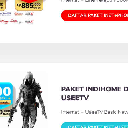
DAFTAR PAKET INET+PHO
PAKET INDIHOME 
USEETV
Internet + UseeTv Basic Ne
DAFTAR PAKET INET+USE