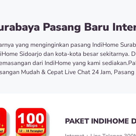
rabaya Pasang Baru Inter
tarnya yang menginginkan pasang IndiHome Sura
diHome Sidoarjo dan kota-kota besar sekitarnya. 
masangan dari IndiHome yang kami sediakan.Pa
angan Mudah & Cepat Live Chat 24 Jam, Pasang 
PAKET INDIHOME D
Internet + Line Telepon 300