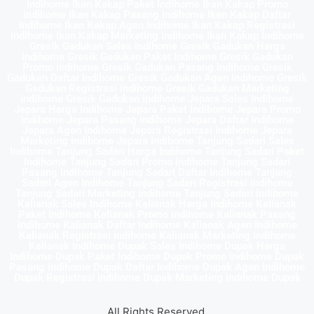
Indihome Ikan Kakap Paket Indihome Ikan Kakap Promo
indihome Ikan Kakap Pasang indihome Ikan Kakap Daftar
Indihome Ikan Kakap Agen Indihome Ikan Kakap Registrasi
indihome Ikan Kakap Marketing indihome Ikan Kakap Indihome
Gresik Gadukan Sales Indihome Gresik Gadukan Harga
Indihome Gresik Gadukan Paket Indihome Gresik Gadukan
Promo indihome Gresik Gadukan Pasang indihome Gresik
Gadukan Daftar Indihome Gresik Gadukan Agen Indihome Gresik
Gadukan Registrasi indihome Gresik Gadukan Marketing
indihome Gresik Gadukan Indihome Jepara Sales Indihome
Jepara Harga Indihome Jepara Paket Indihome Jepara Promo
indihome Jepara Pasang indihome Jepara Daftar Indihome
Jepara Agen Indihome Jepara Registrasi indihome Jepara
Marketing indihome Jepara Indihome Tanjung Sadari Sales
Indihome Tanjung Sadari Harga Indihome Tanjung Sadari Paket
Indihome Tanjung Sadari Promo indihome Tanjung Sadari
Pasang indihome Tanjung Sadari Daftar Indihome Tanjung
Sadari Agen Indihome Tanjung Sadari Registrasi indihome
Tanjung Sadari Marketing indihome Tanjung Sadari Indihome
Kalianak Sales Indihome Kalianak Harga Indihome Kalianak
Paket Indihome Kalianak Promo indihome Kalianak Pasang
indihome Kalianak Daftar Indihome Kalianak Agen Indihome
Kalianak Registrasi indihome Kalianak Marketing indihome
Kalianak Indihome Dupak Sales Indihome Dupak Harga
Indihome Dupak Paket Indihome Dupak Promo indihome Dupak
Pasang indihome Dupak Daftar Indihome Dupak Agen Indihome
Dupak Registrasi indihome Dupak Marketing indihome Dupak
All Rights Reserved.