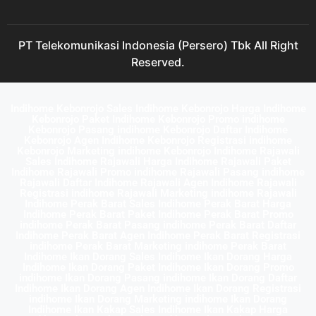
PT Telekomunikasi Indonesia (Persero) Tbk All Right
Reserved.
Indihome Kebonrojo Sales Indihome Kebonrojo Harga Indihome
Kebonrojo Paket Indihome Kebonrojo Promo indihome
Kebonrojo Pasang indihome Kebonrojo Daftar Indihome
Kebonrojo Agen Indihome Kebonrojo Registrasi indihome
Kebonrojo Marketing indihome Kebonrojo Indihome Rajawali
Sales Indihome Rajawali Harga Indihome Rajawali Paket
Indihome Rajawali Promo indihome Rajawali Pasang indihome
Rajawali Daftar Indihome Rajawali Agen Indihome Rajawali
Registrasi indihome Rajawali Marketing indihome Rajawali
Indihome Perak Barat Sales Indihome Perak Barat Harga
Indihome Perak Barat Paket Indihome Perak Barat Promo
indihome Perak Barat Pasang indihome Perak Barat Daftar
Indihome Perak Barat Agen Indihome Perak Barat Registrasi
indihome Perak Barat Marketing indihome Perak Barat
Indihome Ikan Dorang Sales Indihome Ikan Dorang Harga
Indihome Ikan Dorang Paket Indihome Ikan Dorang Promo
indihome Ikan Dorang Pasang indihome Ikan Dorang Daftar
Indihome Ikan Dorang Agen Indihome Ikan Dorang Registrasi
indihome Ikan Dorang Marketing indihome Ikan Dorang
Indihome Ikan Kakap Sales Indihome Ikan Kakap Harga