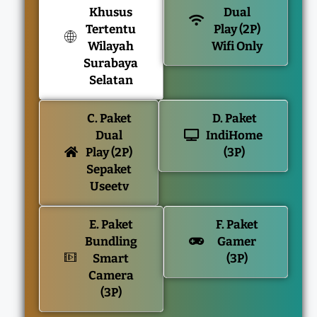
Khusus
Dual
Tertentu
Play (2P)
Wilayah
Wifi Only
Surabaya
Selatan
C. Paket
D. Paket
Dual
IndiHome
Play (2P)
(3P)
Sepaket
Useetv
E. Paket
F. Paket
Bundling
Gamer
Smart
(3P)
Camera
(3P)