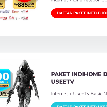
DAFTAR PAKET INET+PHO
PAKET INDIHOME 
USEETV
Internet + UseeTv Basic 
DAFTAR PAKET INET+USE