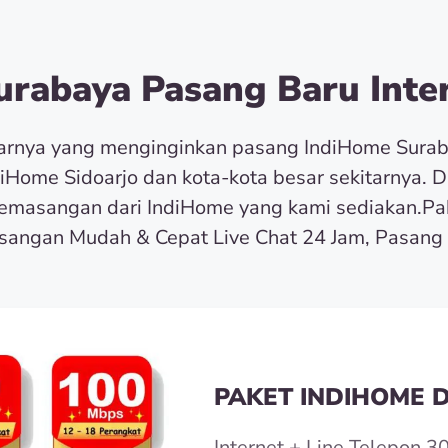
rabaya Pasang Baru Inter
tarnya yang menginginkan pasang IndiHome Sura
diHome Sidoarjo dan kota-kota besar sekitarnya. 
masangan dari IndiHome yang kami sediakan.Pa
angan Mudah & Cepat Live Chat 24 Jam, Pasang 
PAKET INDIHOME D
Internet + Line Telepon 3