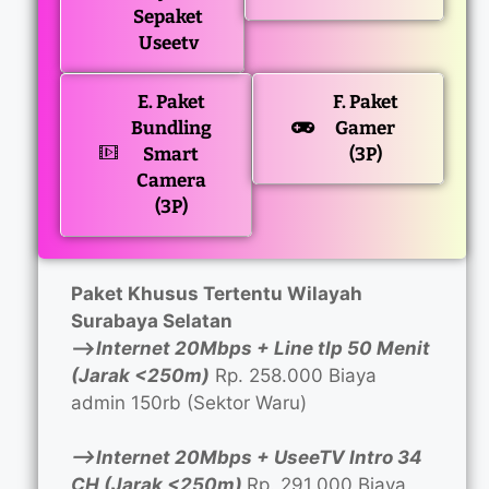
Sepaket
Useetv
E. Paket
F. Paket
Bundling
Gamer
Smart
(3P)
Camera
(3P)
Paket Khusus Tertentu Wilayah
Surabaya Selatan
—>
Internet 20Mbps + Line tlp 50 Menit
(Jarak <250m)
Rp. 258.000 Biaya
admin 150rb (Sektor Waru)
—>Internet 20Mbps + UseeTV Intro 34
CH (Jarak <250m)
Rp. 291.000 Biaya