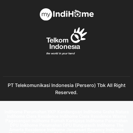
PT Telekomunikasi Indonesia (Persero) Tbk All Right
Reserved.
Indihome Perumahan YKP Kendangsari Indihome Graha Natura
Indihome Ciera Residence Indihome Ciera Residence Wisma
Pagesangan Indihome Rumah Kertajaya Indihome Perumahan
DPU Indihome Perumahan DPU Bungurasih Indihome The
Amerta Residence Indihome Jemursari Regency Indihome