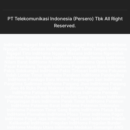
PT Telekomunikasi Indonesia (Persero) Tbk All Right
Reserved.
IndiHome Ngagel Mulyo IndiHome Ngagel Rejo Kidul IndiHome
Ngagel Tama Selatan IndiHome Ngagel Tama Tengah IndiHome
Ngagel Tirto IndiHome Ngagel Wasana IndiHome Ngemplak
IndiHome Nginden Baru IndiHome Nginden Semolo IndiHome
Nilam Barat IndiHome Nyamplungan IndiHome Opak IndiHome
Pacar Kembang Tengah IndiHome Pagesangan Baru IndiHome
Pakis Sidokumpul IndiHome Pakis Tirtosari IndiHome Pakuwon
Indah Lontar Timur IndiHome Pandean IndiHome Pandegiling
IndiHome Pandugo Baru Wisma Penjaringan Sari IndiHome
Panglima Sudirman IndiHome Panjang Jiwo IndiHome Panjang
Jiwo 46 Ruko Panji Makmur IndiHome Panjangjiwo Lebar
IndiHome Patiunus IndiHome Patua IndiHome Pemuda
IndiHome Peneleh IndiHome Peneleh Gang Pandean IndiHome
Penjaringan Baru IndiHome Perak Timur IndiHome Petemon
IndiHome Petemon Barat IndiHome Petemon Sidomulyo
IndiHome Petemon Timur Gang Buntu IndiHome Platuk Baru
IndiHome Plemahan IndiHome Ploso Timur IndiHome Pogot
IndiHome Pogot Jaya IndiHome Pogot Lama IndiHome Pradah
Kalikendal IndiHome Pregolan IndiHome Pregolan Bunder
IndiHome Medayu Utara IndiHome Medokan Semampir AWS