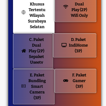
Khusus
Dual
Tertentu
Play (2P)
Wilayah
Wifi Only
Surabaya
Selatan
C. Paket
D. Paket
Dual
IndiHome
Play (2P)
(3P)
Sepaket
Useetv
E. Paket
F. Paket
Bundling
Gamer
Smart
(3P)
Camera
(3P)