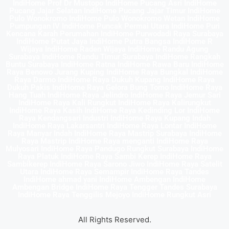
IndiHome Prof Dr Mustopo IndiHome Pucang Asri IndiHome
Pucang Jajar Selatan IndiHome Pucang Jajar Timur IndiHome
Pulo Wonokromo IndiHome Pulo Wonokromo Wetan IndiHome
Pumpungan IV IndiHome Puncak Permai Utara IndiHome Puri
Kencana Karah Perumahan IndiHome Purwodadi Raya Surabaya
IndiHome Putat Jaya IndiHome Putra Bangsa IndiHome R
Wijaya IndiHome Raden Wijaya IndiHome Randu Agung
Surabaya IndiHome Randu Timur Surabaya IndiHome Rangkah
Buntu Surabaya IndiHome Ratna IndiHome Rawa Baru IndiHome
Raya Benowo Jurang Kuping IndiHome Raya Bungkal IndiHome
Raya Darmo IndiHome Raya Dukuh Kupang IndiHome Raya
Dukuh Pakis IndiHome Raya Gelora Bung Tomo IndiHome Raya
Hang Tuah IndiHome Raya Jelindro IndiHome Raya Jemur Sari
IndiHome Raya Kali Rungkut IndiHome Raya Kalirungkut
IndiHome Raya Kasih IndiHome Raya Kedinding Lor IndiHome
Raya Kendangsari Industri IndiHome Raya Kupang Indah
IndiHome Raya Lakarsantri IndiHome Raya Lontar IndiHome
Raya Manyar Indah IndiHome Raya Mastrip Surabaya IndiHome
Raya Mastrip IndiHome Raya menganti IndiHome Raya
Mulyosari IndiHome Raya Pandugo Rungkut Surabaya IndiHome
Raya Platuk IndiHome Raya Sambi Kerep IndiHome Raya
Sambikerep IndiHome Raya Sarono Jiwo IndiHome Raya Satelit
Utara IndiHome Raya Semampir IndiHome Raya Tandes
IndiHome ahmad yani IndiHome Ambengan IndiHome
Ambengan Bridge IndiHome Raya Tengger Tandes Surabaya
IndiHome Raya Tenggilis Mejoyo IndiHome Rungkut Asri
All Rights Reserved.