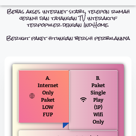
Bebas akses internet stabil, telepon rumah
jernih dan tayangan TV interaktif
terpopuler dengan IndiHome.
Berikut paket hitungan bersih perbulannya
A.
B.
Internet
Paket
Only
Single
Paket
Play
LOW
(1P)
FUP
Wifi
Only