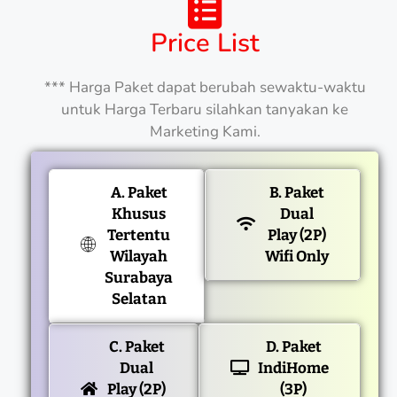
Price List
*** Harga Paket dapat berubah sewaktu-waktu
untuk Harga Terbaru silahkan tanyakan ke
Marketing Kami.
A. Paket
B. Paket
Khusus
Dual
Tertentu
Play (2P)
Wilayah
Wifi Only
Surabaya
Selatan
C. Paket
D. Paket
Dual
IndiHome
Play (2P)
(3P)