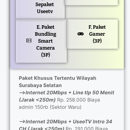
Sepaket
Useetv
E. Paket
F. Paket
Bundling
Gamer
Smart
(3P)
Camera
(3P)
Paket Khusus Tertentu Wilayah
Surabaya Selatan
—>
Internet 20Mbps + Line tlp 50 Menit
(Jarak <250m)
Rp. 258.000 Biaya
admin 150rb (Sektor Waru)
—>Internet 20Mbps + UseeTV Intro 34
CH (Jarak <250m)
Rp. 291.000 Biaya