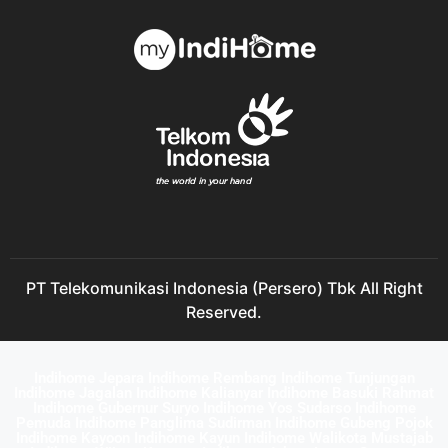
PT Telekomunikasi Indonesia (Persero) Tbk All Right
Reserved.
Indihome Jepara Indihome Rembang Indihome Tunjungan
Indihome Jagalan Indihome Kalianyar Indihome Basuki Rahmat
Indihome Gubernur Suryo Indihome Yos Sudarso Indihome
Pemuda Indihome Panglima Sudirman Indihome Gubeng Pojok
Indihome Kayoon Indihome Kayun Indihome Walikota Mustajab