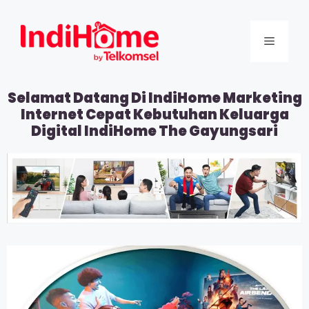
Selamat Datang Di IndiHome Marketing
Internet Cepat Kebutuhan Keluarga
Digital IndiHome The Gayungsari