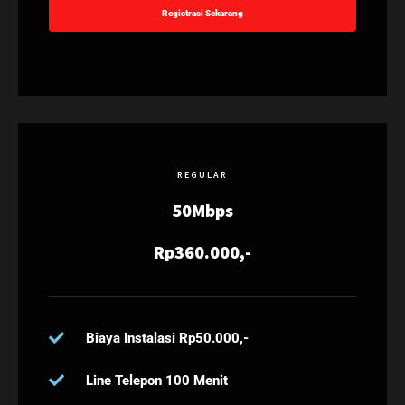
Registrasi Sekarang
REGULAR
50Mbps
Rp360.000,-
Biaya Instalasi Rp50.000,-
Line Telepon 100 Menit