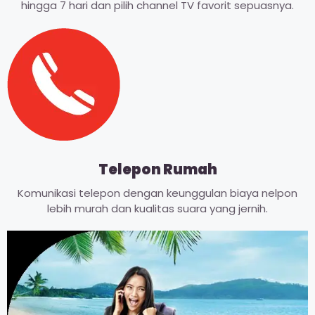
hingga 7 hari dan pilih channel TV favorit sepuasnya.
Telepon Rumah
Komunikasi telepon dengan keunggulan biaya nelpon
lebih murah dan kualitas suara yang jernih.