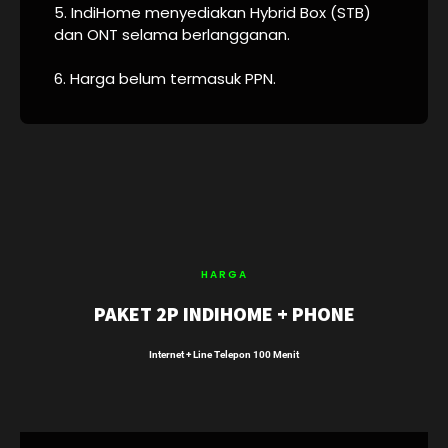
5. IndiHome menyediakan Hybrid Box (STB)
dan ONT selama berlangganan.
6. Harga belum termasuk PPN.
HARGA
PAKET 2P INDIHOME + PHONE
Internet + Line Telepon 100 Menit