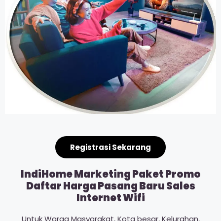
Registrasi Sekarang
IndiHome Marketing Paket Promo
Daftar Harga Pasang Baru Sales
Internet Wifi
Untuk Warga Masyarakat, Kota besar, Kelurahan,