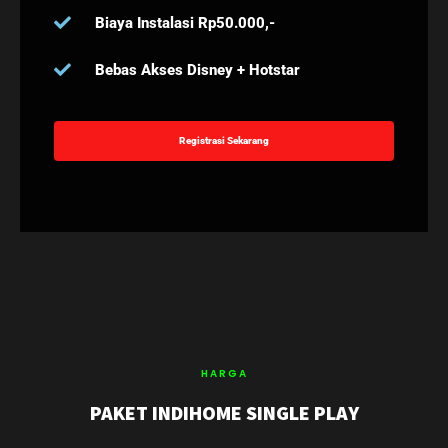
Biaya Instalasi Rp50.000,-
Bebas Akses Disney + Hotstar
Registrasi Sekarang
HARGA
PAKET INDIHOME SINGLE PLAY