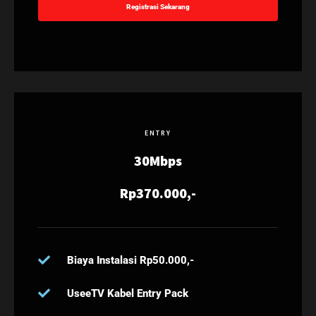
Registrasi Sekarang
ENTRY
30Mbps
Rp370.000,-
Biaya Instalasi Rp50.000,-
UseeTV Kabel Entry Pack