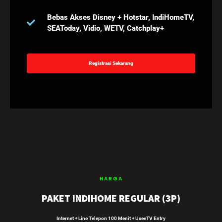
Bebas Akses Disney + Hotstar, IndiHomeTV,
SEAToday, Vidio, WETV, Catchplay+
Registrasi Sekarang
HARGA
PAKET INDIHOME REGULAR (3P)
Internet + Line Telepon 100 Menit + UseeTV Entry