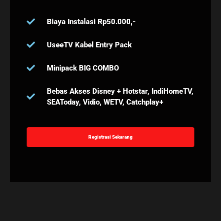
Biaya Instalasi Rp50.000,-
UseeTV Kabel Entry Pack
Minipack BIG COMBO
Bebas Akses Disney + Hotstar, IndiHomeTV,
SEAToday, Vidio, WETV, Catchplay+
Registrasi Sekarang