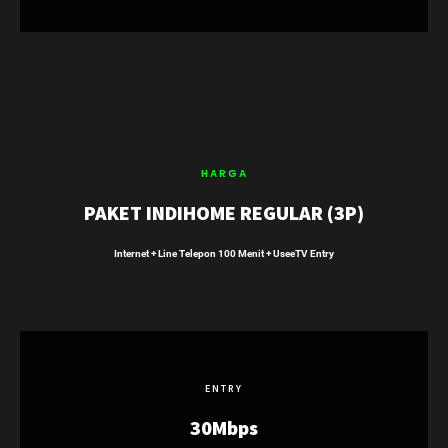
HARGA
PAKET INDIHOME REGULAR (3P)
Internet + Line Telepon 100 Menit + UseeTV Entry
ENTRY
30Mbps