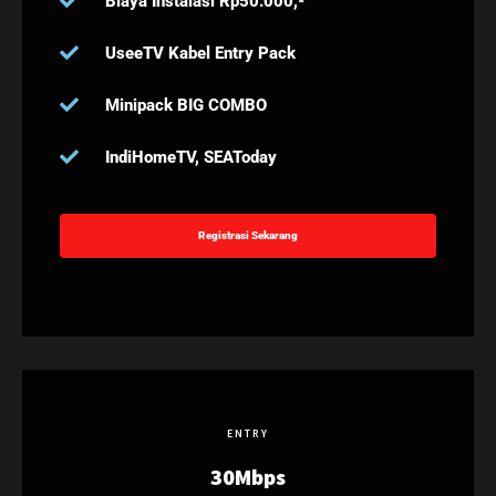
Biaya Instalasi Rp50.000,-
UseeTV Kabel Entry Pack
Minipack BIG COMBO
IndiHomeTV, SEAToday
Registrasi Sekarang
ENTRY
30Mbps