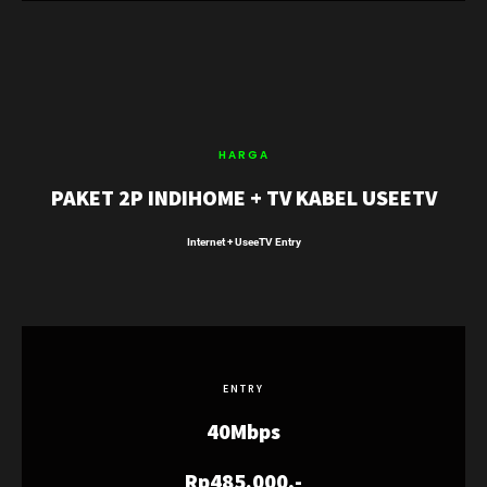
HARGA
PAKET 2P INDIHOME + TV KABEL USEETV
Internet + UseeTV Entry
ENTRY
40Mbps
Rp485.000,-