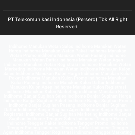
PT Telekomunikasi Indonesia (Persero) Tbk All Right
Reserved.
Indihome Manukan Wetan Sales Indihome Manukan Wetan
Harga Indihome Manukan Wetan Paket Indihome Manukan
Wetan Promo indihome Manukan Wetan Pasang indihome
Manukan Wetan Daftar Indihome Manukan Wetan Agen
Indihome Manukan Wetan Registrasi indihome Manukan Wetan
Marketing indihome Manukan Wetan Indihome Manukan Kulon
Sales Indihome Manukan Kulon Harga Indihome Manukan Kulon
Paket Indihome Manukan Kulon Promo indihome Manukan
Kulon Pasang indihome Manukan Kulon Daftar Indihome
Manukan Kulon Agen Indihome Manukan Kulon Registrasi
indihome Manukan Kulon Marketing indihome Manukan Kulon
Indihome Banjar Sugihan Sales Indihome Banjar Sugihan Harga
Indihome Banjar Sugihan Paket Indihome Banjar Sugihan Promo
indihome Banjar Sugihan Pasang indihome Banjar Sugihan
Daftar Indihome Banjar Sugihan Agen Indihome Banjar Sugihan
Registrasi indihome Banjar Sugihan Marketing indihome Banjar
Sugihan Indihome Tengger Sales Indihome Tengger Harga
Indihome Tengger Paket Indihome Tengger Promo indihome
Tengger Pasang indihome Tengger Daftar Indihome Tengger
Agen Indihome Tengger Registrasi indihome Tengger Marketing