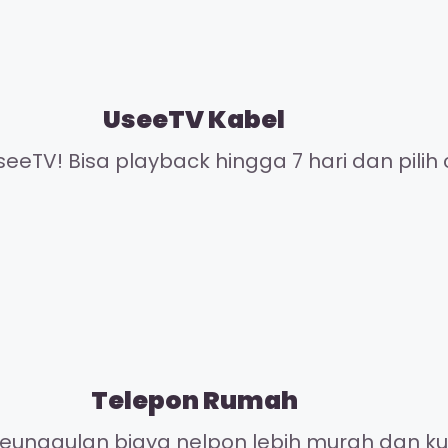
UseeTV Kabel
eeTV! Bisa playback hingga 7 hari dan pilih 
Telepon Rumah
unggulan biaya nelpon lebih murah dan kual