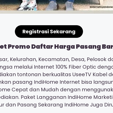
Registrasi Sekarang
t Promo Daftar Harga Pasang Baru
ar, Kelurahan, Kecamatan, Desa, Pelosok da
ngsa melalui Internet 100% Fiber Optic den
ediakan tontonan berkualitas UseeTV Kabel
kan pasang IndiHome Internet bisa langsu
ndiHome Cepat dan Mudah dengan mengguna
ediakan. Paket Langganan IndiHome Market
our dan Pasang Sekarang IndiHome Juga D