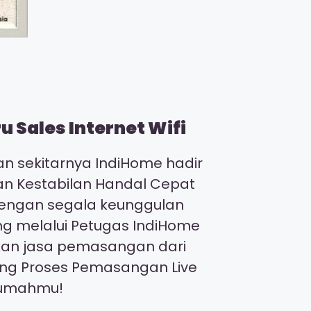
 Sales Internet Wifi
n sekitarnya IndiHome hadir
gan Kestabilan Handal Cepat
 dengan segala keunggulan
ng melalui Petugas IndiHome
kan jasa pemasangan dari
ing Proses Pemasangan Live
irumahmu!