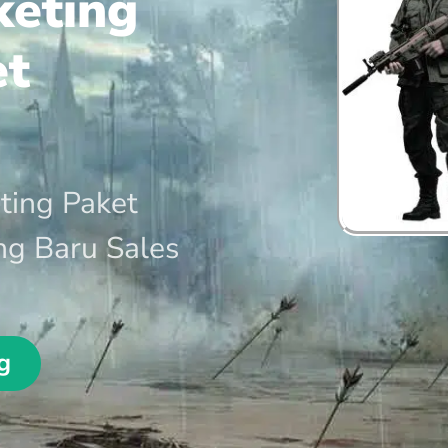
keting
et
ting Paket
ng Baru Sales
g