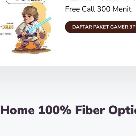
Free Call 300 Menit
DAFTAR PAKET GAMER 3P
iHome 100% Fiber Opti