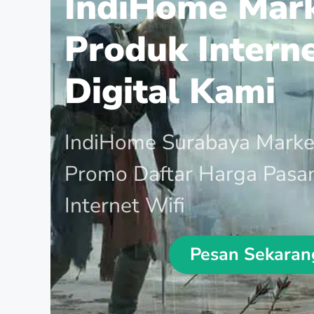
IndiHome Mar
Produk Intern
Digital Kami
IndiHome Surabaya Marke
Promo Daftar Harga Pasa
Internet Wifi
Pesan Sekaran