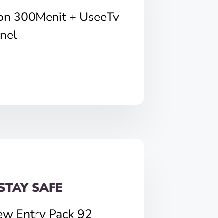
pon 300Menit + UseeTv
nel
STAY SAFE
ew Entry Pack 92