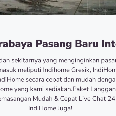
abaya Pasang Baru Int
dan sekitarnya yang menginginkan pas
asuk meliputi Indihome Gresik, IndiHom
r IndiHome secara cepat dan mudah deng
Home yang kami sediakan.Paket Langgan
emasangan Mudah & Cepat Live Chat 24
IndiHome Juga!